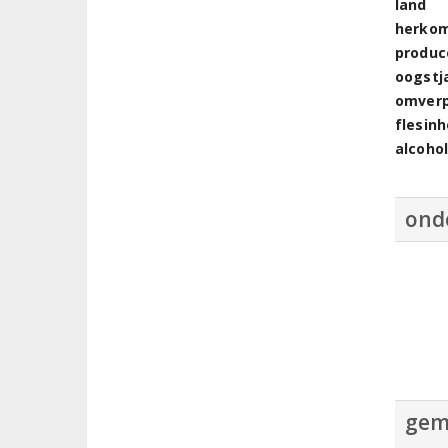
land
herkom
produc
oogstj
omver
flesin
alcoho
ond
gem