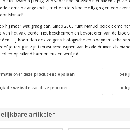
 En dus kwam hij terug. Zijn vader had intussen niet alleen zijn zi
ede domein aangekocht, met een iets koelere ligging en een evenee
voor Manuel!
ep hij maar wat graag aan. Sinds 2005 runt Manuel beide domeinen 
s van het vak leerde. Het beschermen en bevorderen van de biodive
één. Hij boert dan ook volgens biologische en biodynamische princ
roef je terug in zijn fantastische wijnen van lokale druiven als biancu
rvol en opvallend harmonieus en verfijnd.
ormatie over deze
producent opslaan
bekij
ijk de website
van deze producent
bekij
elijkbare artikelen