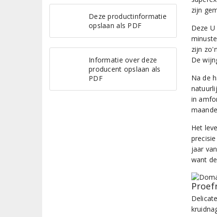
zijn gem
Deze productinformatie
opslaan als PDF
Deze U 
minuste
zijn zo
Informatie over deze
De wijng
producent opslaan als
Na de h
PDF
natuurli
in amfor
maanden
Het lev
precisie
jaar van
want de
Proef
Delicat
kruidnag