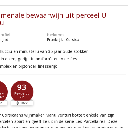
menale bewaarwijn uit perceel U
nu
rofiel
Herkomst
fijnd
Frankrijk - Corsica
ellucciu en minustellu van 35 jaar oude stokken
 in eiken, gerijpt in amfora’s en in de fles
omplex en bijzonder finesserijk
7
93
e +
Revue du
uve
Vin
2
2022
ir Corsicaans wijnmaker Manu Venturi bottelt enkele van zijn
rcelen apart en geeft ze uit in de serie Les Parcellaires. Deze
clusieve wijnen worden in zeer beperkte oplage geproduceerd en