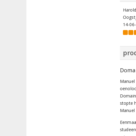
Harol
Oogstj
14-06
prod
Domai
Manuel 
oenoloo
Domaine
stopte h
Manuel 
Eenmaal
studeer