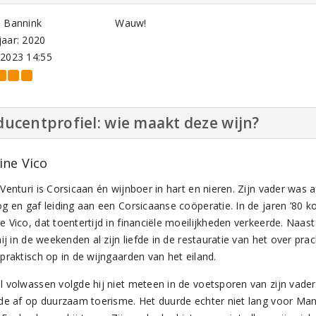
d Bannink
Wauw!
aar: 2020
-2023 14:55
ucentprofiel: wie maakt deze wijn?
ne Vico
Venturi is Corsicaan én wijnboer in hart en nieren. Zijn vader was 
g en gaf leiding aan een Corsicaanse coöperatie. In de jaren ’80 
 Vico, dat toentertijd in financiële moeilijkheden verkeerde. Naas
ij in de weekenden al zijn liefde in de restauratie van het over pr
praktisch op in de wijngaarden van het eiland.
 volwassen volgde hij niet meteen in de voetsporen van zijn vader. 
de af op duurzaam toerisme. Het duurde echter niet lang voor Manu