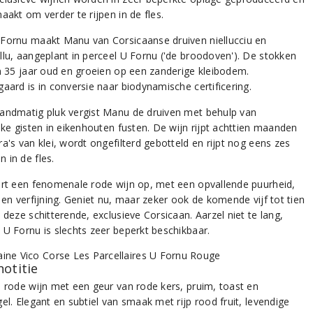
aakt om verder te rijpen in de fles.
Fornu maakt Manu van Corsicaanse druiven niellucciu en
llu, aangeplant in perceel U Fornu ('de broodoven'). De stokken
'n 35 jaar oud en groeien op een zanderige kleibodem.
aard is in conversie naar biodynamische certificering.
andmatig pluk vergist Manu de druiven met behulp van
jke gisten in eikenhouten fusten. De wijn rijpt achttien maanden
a's van klei, wordt ongefilterd gebotteld en rijpt nog eens zes
 in de fles.
ert een fenomenale rode wijn op, met een opvallende puurheid,
 en verfijning. Geniet nu, maar zeker ook de komende vijf tot tien
 deze schitterende, exclusieve Corsicaan. Aarzel niet te lang,
 U Fornu is slechts zeer beperkt beschikbaar.
notitie
e rode wijn met een geur van rode kers, pruim, toast en
el. Elegant en subtiel van smaak met rijp rood fruit, levendige