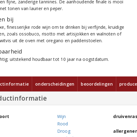
d en fijne, zanderige tannines. De aanhoudende finale is mooi
met tonen van laurier en peper.
n bij
, finesserijke rode wijn om te drinken bij verfijnde, kruidige
en, zoals ossobuco, risotto met artisjokken en walnoten of
 witvis uit de oven met oregano en paddenstoelen.
aarheid
htig; uitstekend houdbaar tot 10 jaar na oogstdatum.
ctinformatie
onderscheidingen
beoordelingen
produce
ductinformatie
oort
Wijn
druivenra
Rood
Droog
allergene