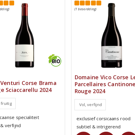
deling)
(1 beoordeling)
Domaine Vico Corse L
 Venturi Corse Brama
Parcellaires Cantinon
e Sciaccarellu 2024
Rouge 2024
 fruitig
Vol, verfijnd
caanse specialiteit
exclusief corsicaans rood
& verfijnd
subtiel & intrigerend