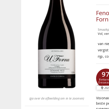
Feno
For
Smaakp
Vol, ver
van ni
vergist
rijp, c
9
Bettan
Dessea
202
Visiona
(ga over de afbeelding om in te zoomen)
beste pe
superex