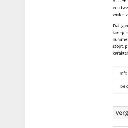
missen.
een twe
winkel 
Dat gre
kneepje
nummer 
stopt, p
karakte
inf
bek
verg