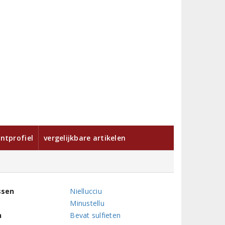
ntprofiel
vergelijkbare artikelen
ssen
Niellucciu
Minustellu
n
Bevat sulfieten