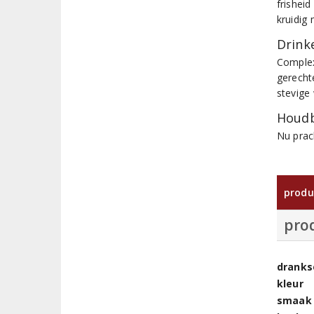
frishei
kruidig 
Drinke
Complexe
gerecht
stevige
Houdb
Nu prac
produ
pro
dranks
kleur
smaak