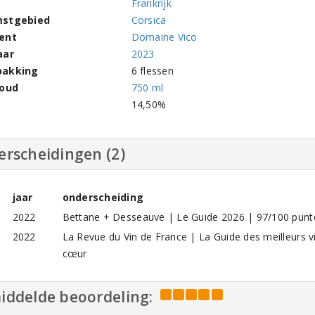
Frankrijk
stgebied
Corsica
ent
Domaine Vico
aar
2023
pakking
6 flessen
houd
750 ml
l
14,50%
erscheidingen (2)
jaar
onderscheiding
2022
Bettane + Desseauve | Le Guide 2026 | 97/100 punt
2022
La Revue du Vin de France | La Guide des meilleurs 
cœur
iddelde beoordeling: