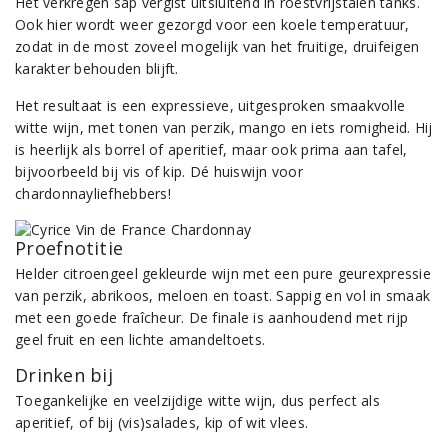
Het verkregen sap vergist uitsluitend in roestvrijstalen tanks.
Ook hier wordt weer gezorgd voor een koele temperatuur,
zodat in de most zoveel mogelijk van het fruitige, druifeigen
karakter behouden blijft.
Het resultaat is een expressieve, uitgesproken smaakvolle
witte wijn, met tonen van perzik, mango en iets romigheid. Hij
is heerlijk als borrel of aperitief, maar ook prima aan tafel,
bijvoorbeeld bij vis of kip. Dé huiswijn voor
chardonnayliefhebbers!
Proefnotitie
Helder citroengeel gekleurde wijn met een pure geurexpressie
van perzik, abrikoos, meloen en toast. Sappig en vol in smaak
met een goede fraîcheur. De finale is aanhoudend met rijp
geel fruit en een lichte amandeltoets.
Drinken bij
Toegankelijke en veelzijdige witte wijn, dus perfect als
aperitief, of bij (vis)salades, kip of wit vlees.