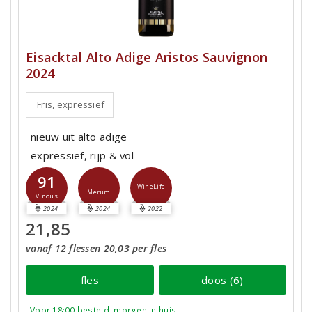
Eisacktal Alto Adige Aristos Sauvignon
2024
Fris, expressief
nieuw uit alto adige
expressief, rijp & vol
91
WineLife
Merum
Vinous
2024
2024
2022
21,85
vanaf 12 flessen 20,03 per fles
fles
doos (6)
Voor 18:00 besteld, morgen in huis