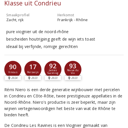
Klasse uit Condrieu
Smaakprofiel
Herkomst
Zacht, rijk
Frankrijk - Rhône
pure viognier uit de noord-rhône
bescheiden houtrijping geeft de wijn iets toast
ideaal bij verfijnde, romige gerechten
92
93
90
17
James
Revue du
Vinous
Perswijn
Suckling
Vin
2024
2023
2023
2023
Rémi Niero is een derde generatie wijnbouwer met percelen
in Condrieu en Côte-Rôtie, twee prestigieuze appellaties in de
Noord-Rhône. Niero's productie is zeer beperkt, maar zijn
wijnen vertegenwoordigen het beste van wat de Rhône te
bieden heeft.
De Condrieu Les Ravines is een Viognier gemaakt van