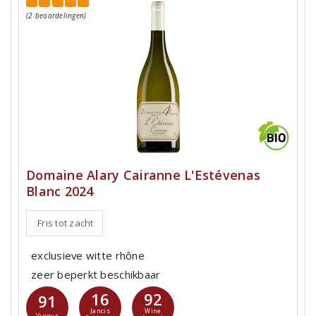
(2 beoordelingen)
Domaine Alary Cairanne L'Estévenas
Blanc 2024
Fris tot zacht
exclusieve witte rhône
zeer beperkt beschikbaar
16
92
91
Jancis
Wine
Vinous