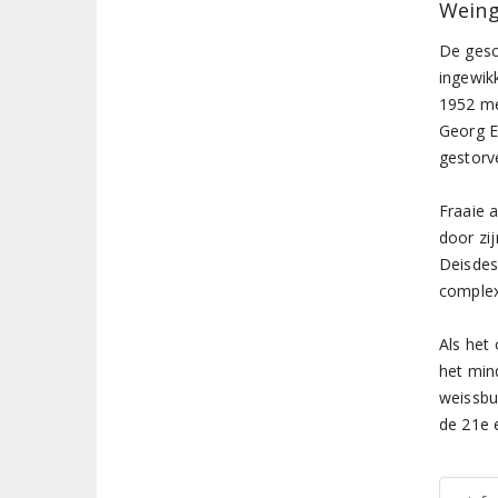
Weing
De gesc
ingewik
1952 me
Georg E
gestorv
Fraaie 
door zij
Deisdes
complex
Als het 
het min
weissbu
de 21e 