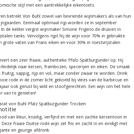
omische stijl met een aantrekkelijke eikentoets.
ven betrekt Von Buhl zowel van bevriende wijnmakers als van hun
ijngaarden. Eenmaal optimaal rijp worden ze in september
 In de kelder vergist wijnmaker Simone Frigerio de druiven in
jstalen tanks. Vervolgens rijpt hij de wijn voor 70% in gebruikte
en grote vaten van Frans eiken en voor 30% in roestvrijstalen
evert een zeer fraaie, authentieke Pfalz-Spätburgunder op. Hij
erleidelijk naar kersen, frambozen, specerijen en eiken. De smaak
s fruitig, sappig, rijp en vol, maar zonder zwaar te worden. Drink
oie rode in de zomer licht gekoeld bij vlees van de barbecue en
najaar ook gerust bij wild en stoofgerechten. Een wijn om het hele
or van te genieten!
notitie
ood van kleur, kruidig, verfijnd en met een zachte kersentoon in
 Deze fraaie Duitse rode wijn zet fris en zacht in en eindigt met
gante en geurige afdronk.