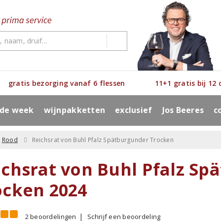
gratis bezorging vanaf 6 flessen
11+1 gratis bij 12
 de week
wijnpakketten
exclusief
Jos Beeres
c
Rood
Reichsrat von Buhl Pfalz Spätburgunder Trocken
ichsrat von Buhl Pfalz Sp
ocken 2024
2 beoordelingen
Schrijf een beoordeling