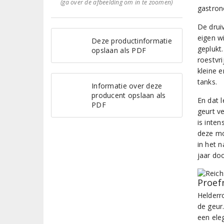
(ga over de afbeelding om in te zoomen)
gastron
De drui
eigen w
Deze productinformatie
geplukt.
opslaan als PDF
roestvri
kleine 
tanks.
Informatie over deze
producent opslaan als
En dat l
PDF
geurt v
is inten
deze mo
in het 
jaar do
Proef
Helderr
de geur.
een ele