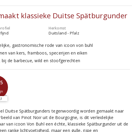
maakt klassieke Duitse Spätburgunder
rofiel
Herkomst
fijnd
Duitsland - Pfalz
delijke, gastronomische rode van icoon von buhl
nen van kers, framboos, specerijen en eiken
k bij de barbecue, wild en stoofgerechten
,5
jn
3
el Duitse Spätburgunders tegenwoordig worden gemaakt naar
beeld van Pinot Noir uit de Bourgogne, is dit verleidelijke
ar van icoon Von Buhl een échte, klassieke Spätburgunder uit de
een ranke lichtvoetigheid, maar een gulle, rijpe en