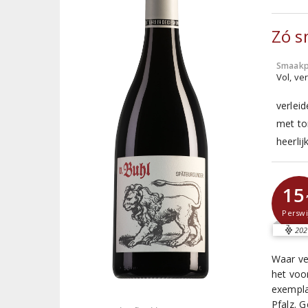
Zó s
Smaakp
Vol, ver
verlei
met to
heerlij
15
Perswi
202
Waar ve
het voor
exempla
Pfalz. G