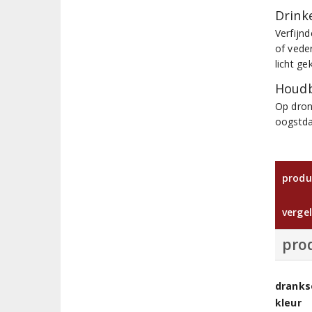
Drinke
Verfijnd
of veder
licht ge
Houdb
Op dron
oogstd
produ
vergel
pro
dranks
kleur