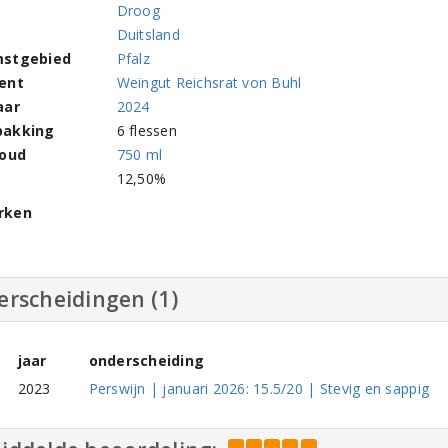
Droog
Duitsland
stgebied
Pfalz
ent
Weingut Reichsrat von Buhl
aar
2024
pakking
6 flessen
houd
750 ml
l
12,50%
rken
erscheidingen (1)
jaar
onderscheiding
2023
Perswijn | januari 2026: 15.5/20 | Stevig en sappig