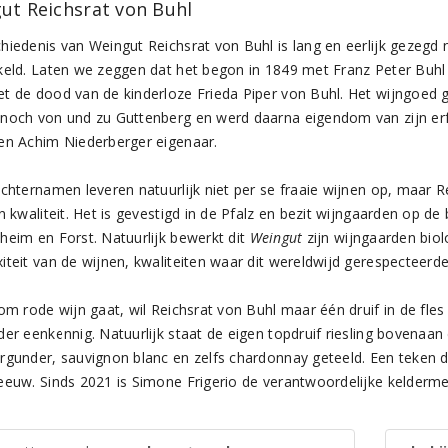
ut Reichsrat von Buhl
hiedenis van Weingut Reichsrat von Buhl is lang en eerlijk gezegd 
keld. Laten we zeggen dat het begon in 1849 met Franz Peter Buhl 
t de dood van de kinderloze Frieda Piper von Buhl. Het wijngoed g
noch von und zu Guttenberg en werd daarna eigendom van zijn erf
en Achim Niederberger eigenaar.
achternamen leveren natuurlijk niet per se fraaie wijnen op, maar R
n kwaliteit. Het is gevestigd in de Pfalz en bezit wijngaarden op d
heim en Forst. Natuurlijk bewerkt dit
Weingut
zijn wijngaarden biol
iteit van de wijnen, kwaliteiten waar dit wereldwijd gerespecteerd
om rode wijn gaat, wil Reichsrat von Buhl maar één druif in de fles 
der eenkennig. Natuurlijk staat de eigen topdruif riesling bovenaan
rgunder, sauvignon blanc en zelfs chardonnay geteeld. Een teken da
eeuw. Sinds 2021 is Simone Frigerio de verantwoordelijke kelderme