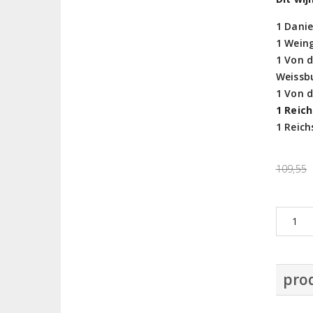
1 Danie
1 Weing
1 Von 
Weissb
1 Von 
1 Reic
1 Reich
109,55
prod