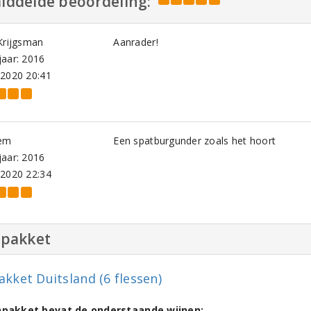
iddelde beoordeling:
Krijgsman
Aanrader!
aar: 2016
-2020 20:41
em
Een spatburgunder zoals het hoort
aar: 2016
-2020 22:34
npakket
akket Duitsland (6 flessen)
jnpakket bevat de onderstaande wijnen: