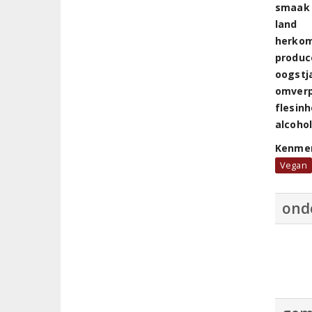
smaak
land
herkom
produc
oogstj
omver
flesin
alcoho
Kenme
Vegan
ond