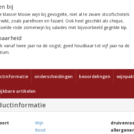
n bij
e klasse! Mooie wijn bij gevogelte, niet al te zware stoofschotels
wild, zoals parelhoen en fazant. Ook heel geschikt als chique,
koelde rode zomerwijn bij salades met bijvoorbeeld gegrilde kip.
aarheid
k vanaf twee jaar na de oogst; goed houdbaar tot vijf jaar na de
atum.
ctinformatie
onderscheidingen
beoordelingen
wijnpak
ijkbare artikelen
ductinformatie
oort
Wijn
druivenra
Rood
allergene