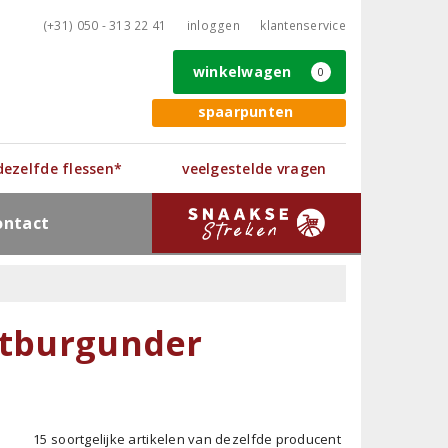
(+31) 050 - 313 22 41
inloggen
klantenservice
winkelwagen
0
spaarpunten
 dezelfde flessen*
veelgestelde vragen
ontact
ätburgunder
15 soortgelijke artikelen van dezelfde producent