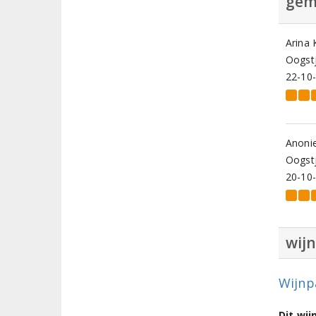
gem
Arina 
Oogstj
22-10
Anoni
Oogstj
20-10
wij
Wijnp
Dit wi