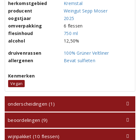
herkomstgebied
Kremstal
producent
Weingut Sepp Moser
oogstjaar
2025
omverpakking
6 flessen
flesinhoud
750 ml
alcohol
12,50%
druivenrassen
100% Grüner Veltliner
allergenen
Bevat sulfieten
Kenmerken
Vegan
onderscheidingen (1)
beoordelingen (9)
wijnpakket (10 flessen)