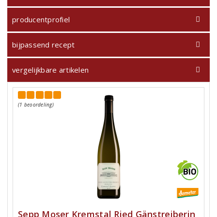
producentprofiel
bijpassend recept
vergelijkbare artikelen
(1 beoordeling)
Sepp Moser Kremstal Ried Gänstreiberin