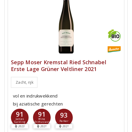
Sepp Moser Kremstal Ried Schnabel
Erste Lage Grüner Veltliner 2021
Zacht, rijk
vol en indrukwekkend
bij aziatische gerechten
91
91
93
James
Wine
Parker
Suckling
Enthusiast
2023
2021
2021