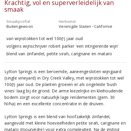
Krachtig, vol en superverleidelijk van
smaak
Smaakprofiel
Herkomst
Buitengewoon
Verenigde Staten - Californië
van wijnstokken tot wel 100(!) jaar oud
volgens wijnschrijver robert parker 'een intrigerende wijn'
blend van zinfandel, petite sirah, carignane en mataro
Lytton Springs is een beroemde, aaneengesloten wijngaard
(single vineyard) in Dry Creek Valley, met wijnstokken tot wel
100(!) jaar oud. De planten groeien er als ongeleide 'bush
vines' laag bij de grond. De arme kiezelrijke en kleihoudende
bodem zorgt voor natuurlijk lage rendementen (gem. 30
hl/ha) en een excellente concentratie in de druiven.
Lytton Springs is een blend van hoofzakelijk zinfandel,
aangevuld met kleine hoeveelheden petite sirah, carignane en
mataro (mourvèdre) voor extra complexiteit. Na de gisting