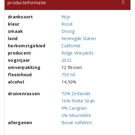
productinformatie
dranksoort
Wijn
kleur
Rood
smaak
Droog
land
Verenigde Staten
herkomstgebied
Californië
producent
Ridge Vineyards
oogstjaar
2022
omverpakking
12 flessen
flesinhoud
750 ml
alcohol
14,50%
druivenrassen
73% Zinfandel
16% Petite Sirah
9% Carignan
2% Mourvèdre
allergenen
Bevat sulfieten