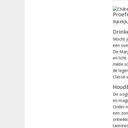
Proef
Rijkeli
Drinke
Mocht j
een ove
De Marg
en lich
milde s
de lege
Classé 
Houdb
De oogs
en magi
Onder 
een zon
ontwikk
tannines