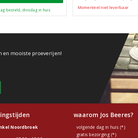
Momenteel niet leverbaar
ag besteld, dinsdag in huis
n en mooiste proeverijen!
ingstijden
waarom Jos Beeres?
inkel Noordbroek
volgende dag in huis (*)
gratis bezorging (*)