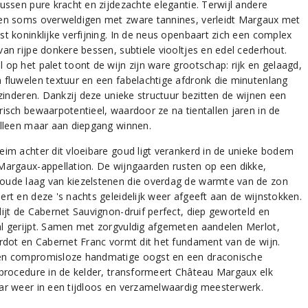
tussen pure kracht en zijdezachte elegantie. Terwijl andere
en soms overweldigen met zware tannines, verleidt Margaux met
st koninklijke verfijning. In de neus openbaart zich een complex
van rijpe donkere bessen, subtiele viooltjes en edel cederhout.
 op het palet toont de wijn zijn ware grootschap: rijk en gelaagd,
 fluwelen textuur en een fabelachtige afdronk die minutenlang
azinderen. Dankzij deze unieke structuur bezitten de wijnen een
risch bewaarpotentieel, waardoor ze na tientallen jaren in de
alleen maar aan diepgang winnen.
eim achter dit vloeibare goud ligt verankerd in de unieke bodem
Margaux-appellation. De wijngaarden rusten op een dikke,
ude laag van kiezelstenen die overdag de warmte van de zon
ert en deze 's nachts geleidelijk weer afgeeft aan de wijnstokken.
dijt de Cabernet Sauvignon-druif perfect, diep geworteld en
l gerijpt. Samen met zorgvuldig afgemeten aandelen Merlot,
erdot en Cabernet Franc vormt dit het fundament van de wijn.
n compromisloze handmatige oogst en een draconische
eprocedure in de kelder, transformeert Château Margaux elk
ar weer in een tijdloos en verzamelwaardig meesterwerk.