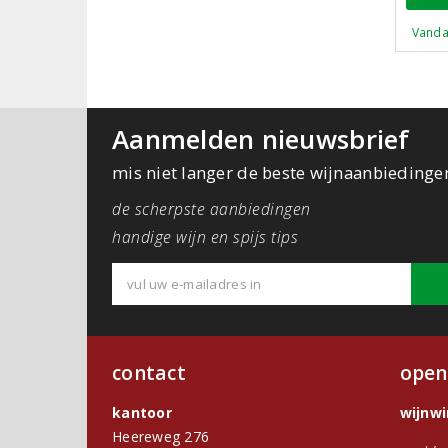
Vanda
Aanmelden nieuwsbrief
mis niet langer de beste wijnaanbiedinge
de scherpste aanbiedingen
handige wijn en spijs tips
contact
open
kantoor
wijnw
Heereweg 276