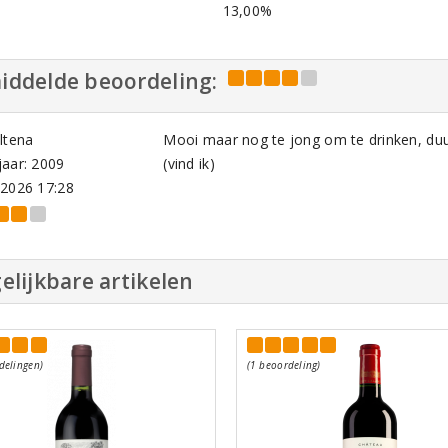
l
13,00%
iddelde beoordeling:
ltena
Mooi maar nog te jong om te drinken, duu
aar: 2009
(vind ik)
-2026 17:28
elijkbare artikelen
delingen)
(1 beoordeling)