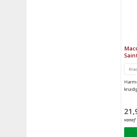
Macq
Sain
Krac
Harmo
kruidi
21,
vanaf 