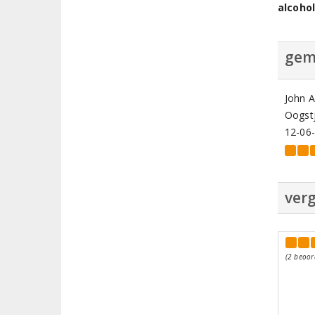
alcoho
gem
John A
Oogstj
12-06
verg
(2 beoor