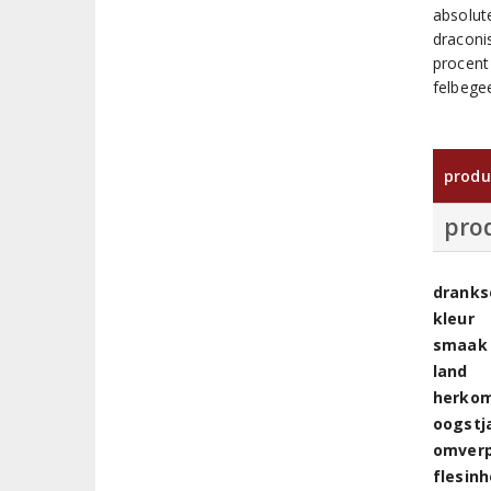
absolut
draconis
procent
felbeg
produ
pro
dranks
kleur
smaak
land
herkom
oogstj
omver
flesin