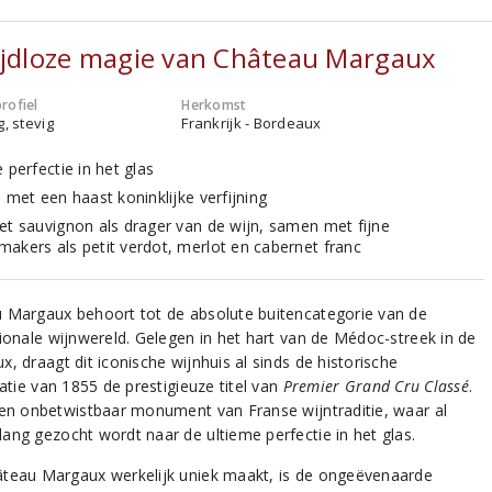
ijdloze magie van Château Margaux
rofiel
Herkomst
g, stevig
Frankrijk - Bordeaux
 perfectie in het glas
 met een haast koninklijke verfijning
et sauvignon als drager van de wijn, samen met fijne
akers als petit verdot, merlot en cabernet franc
 Margaux behoort tot de absolute buitencategorie van de
tionale wijnwereld. Gelegen in het hart van de Médoc-streek in de
, draagt dit iconische wijnhuis al sinds de historische
catie van 1855 de prestigieuze titel van
Premier Grand Cru Classé
.
een onbetwistbaar monument van Franse wijntraditie, waar al
ang gezocht wordt naar de ultieme perfectie in het glas.
teau Margaux werkelijk uniek maakt, is de ongeëvenaarde