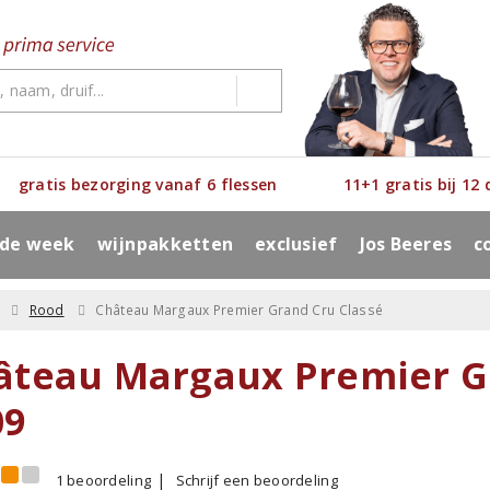
gratis bezorging vanaf 6 flessen
11+1 gratis bij 12
 de week
wijnpakketten
exclusief
Jos Beeres
c
Rood
Château Margaux Premier Grand Cru Classé
âteau Margaux Premier G
09
1 beoordeling
Schrijf een beoordeling