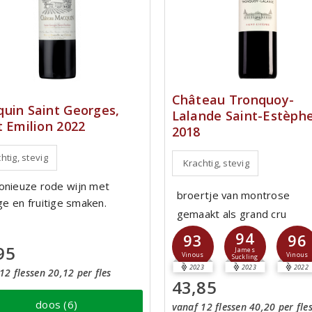
Château Tronquoy-
uin Saint Georges,
Lalande Saint-Estèph
t Emilion 2022
2018
htig, stevig
Krachtig, stevig
nieuze rode wijn met
broertje van montrose
ge en fruitige smaken.
gemaakt als grand cru
94
93
96
95
James
Vinous
Vinous
Suckling
2023
2023
2022
12 flessen 20,12 per fles
43,85
doos (6)
vanaf 12 flessen 40,20 per fle