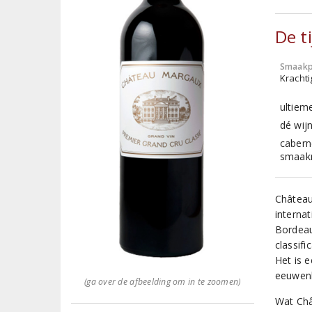
De t
Smaakp
Krachti
ultieme
dé wijn
cabern
smaakm
Château
interna
Bordeaux
classifi
Het is 
eeuwenl
(ga over de afbeelding om in te zoomen)
Wat Châ