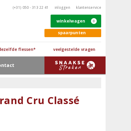
(+31) 050 - 313 22 41
inloggen
klantenservice
winkelwagen
0
spaarpunten
 dezelfde flessen*
veelgestelde vragen
ontact
rand Cru Classé