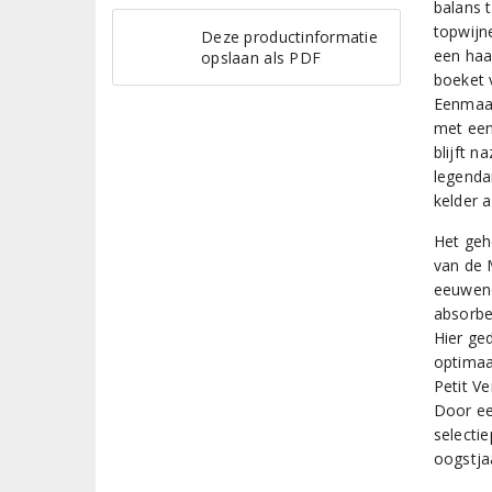
balans 
topwijn
Deze productinformatie
een haa
opslaan als PDF
boeket 
Eenmaal
met een
blijft n
legenda
kelder 
Het geh
van de 
eeuweno
absorbe
Hier ge
optimaa
Petit V
Door ee
selecti
oogstja