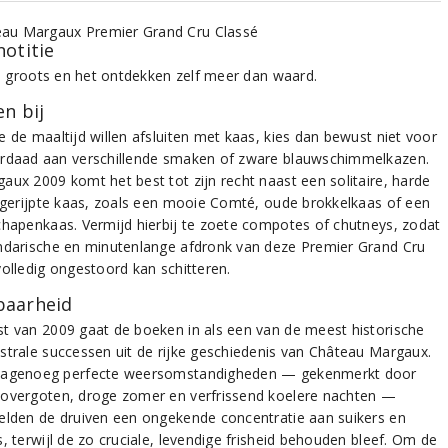
notitie
jk, groots en het ontdekken zelf meer dan waard.
n bij
e de maaltijd willen afsluiten met kaas, kies dan bewust niet voor
rdaad aan verschillende smaken of zware blauwschimmelkazen.
aux 2009 komt het best tot zijn recht naast een solitaire, harde
t gerijpte kaas, zoals een mooie Comté, oude brokkelkaas of een
chapenkaas. Vermijd hierbij te zoete compotes of chutneys, zodat
ndarische en minutenlange afdronk van deze Premier Grand Cru
volledig ongestoord kan schitteren.
aarheid
t van 2009 gaat de boeken in als een van de meest historische
strale successen uit de rijke geschiedenis van Château Margaux.
nagenoeg perfecte weersomstandigheden — gekenmerkt door
overgoten, droge zomer en verfrissend koelere nachten —
elden de druiven een ongekende concentratie aan suikers en
, terwijl de zo cruciale, levendige frisheid behouden bleef. Om de