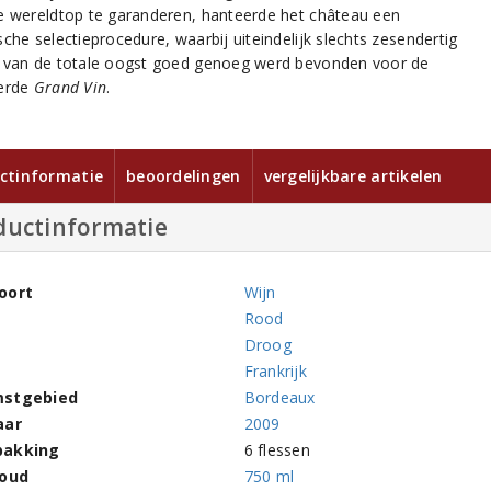
e wereldtop te garanderen, hanteerde het château een
che selectieprocedure, waarbij uiteindelijk slechts zesendertig
 van de totale oogst goed genoeg werd bevonden voor de
eerde
Grand Vin
.
ctinformatie
beoordelingen
vergelijkbare artikelen
ductinformatie
oort
Wijn
Rood
Droog
Frankrijk
stgebied
Bordeaux
aar
2009
pakking
6 flessen
houd
750 ml