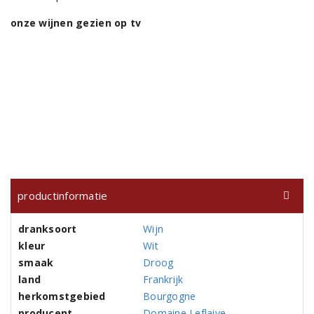
onze wijnen gezien op tv
productinformatie
dranksoort
Wijn
kleur
Wit
smaak
Droog
land
Frankrijk
herkomstgebied
Bourgogne
producent
Domaine Leflaive