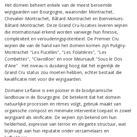
Het domein beheert enkele van de meest beroemde
wijngaarden van Bourgogne, waaronder Montrachet,
Chevalier-Montrachet, Bâtard-Montrachet en Bienvenues-
Bâtard-Montrachet. Deze Grand Cru-locaties leveren wijnen
die internationaal erkend worden vanwege hun finesse,
complexiteit en verouderingspotentieel. De Premier Cru
wijnen die van de hand van het domein komen zijn Puligny-
Montrachet "Les Pucelles", "Les Folatières", "Les
Combettes", "Clavoillon" en voor Meursault "Sous le Dos
d'Ane" . Het niveau is dusdanig hoog dat het eigenlijk de
Grand Cru status zou moeten hebben, echter bestaat die
kwalificatie niet voor die wijngaarden.
Domaine Leflaive is een pionier in de biodynamische
landbouw in de Bourgogne. Dit betekent dat het domein
natuurlijke processen en ritmes volgt, gebruik maakt van
organische compost en minimale interventie toepast in zowel
wijngaard als vinificatie. De wijnen zijn bekend om hun
helderheid, expressie van terroir en elegante structuur, wat
bijdraagt aan hun reputatie onder verzamelaars en