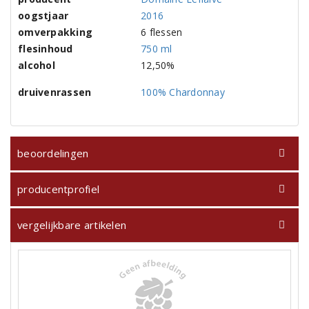
oogstjaar
2016
omverpakking
6 flessen
flesinhoud
750 ml
alcohol
12,50%
druivenrassen
100% Chardonnay
beoordelingen
producentprofiel
vergelijkbare artikelen