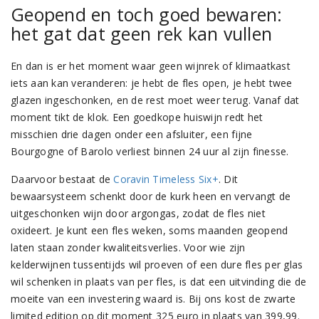
Geopend en toch goed bewaren:
het gat dat geen rek kan vullen
En dan is er het moment waar geen wijnrek of klimaatkast
iets aan kan veranderen: je hebt de fles open, je hebt twee
glazen ingeschonken, en de rest moet weer terug. Vanaf dat
moment tikt de klok. Een goedkope huiswijn redt het
misschien drie dagen onder een afsluiter, een fijne
Bourgogne of Barolo verliest binnen 24 uur al zijn finesse.
Daarvoor bestaat de
Coravin Timeless Six+
. Dit
bewaarsysteem schenkt door de kurk heen en vervangt de
uitgeschonken wijn door argongas, zodat de fles niet
oxideert. Je kunt een fles weken, soms maanden geopend
laten staan zonder kwaliteitsverlies. Voor wie zijn
kelderwijnen tussentijds wil proeven of een dure fles per glas
wil schenken in plaats van per fles, is dat een uitvinding die de
moeite van een investering waard is. Bij ons kost de zwarte
limited edition op dit moment 325 euro in plaats van 399,99.