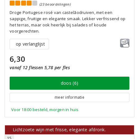
(23 beoordelingen)
Droge Portugese rosé van castelãodruiven, met een
sappige, fruitige en elegante smaak. Lekker verfrissend op
het terras, maar ook heerlijk bij salades of koude
voorgerechten.
op verlanglijst
6,30
vanaf 12 flessen 5,78 per fles
doos (6)
meer informatie
Voor 18:00 besteld, morgen in huis
Lichtzoete wijn met frisse, elegante afdronk.
15