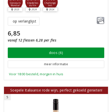
Concours
Citadelles
Challenge
Mondial
du Vin
Intl.
2025
2024
2024
op verlanglijst
6,85
vanaf 12 flessen 6,28 per fles
doos (6)
meer informatie
Voor 18:00 besteld, morgen in huis
Soepele Italiaanse rode wijn, perfect gekoeld genieten!
5