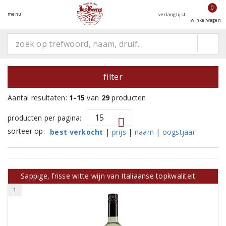
0
menu
verlanglijst
winkelwagen
filter
Aantal resultaten:
1-15
van
29
producten
producten per pagina:
sorteer op:
best verkocht
|
prijs
|
naam
|
oogstjaar
Sappige, frisse witte wijn van Italiaanse topkwaliteit.
1