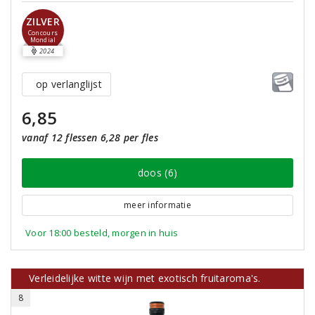
ZILVER
Concours
Mondial
2024
op verlanglijst
6,85
vanaf 12 flessen 6,28 per fles
doos (6)
meer informatie
Voor 18:00 besteld, morgen in huis
Verleidelijke witte wijn met exotisch fruitaroma's.
8