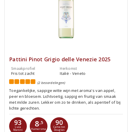
Pattini Pinot Grigio delle Venezie 2025
Smaakprofiel
Herkomst
Fris tot zacht
Italië - Veneto
(2 beoordelingen)
Toegankelijke, sappige witte wijn met aroma's van appel,
peer en bloesem. Lichtvoetig, sappig en fruitig van smaak
met milde zuren. Lekker om zo te drinken, als aperitief of bij
lichte gerechten.
93
90
8
,5
Luca
Cameron
Hamersma
Maroni
Douglas