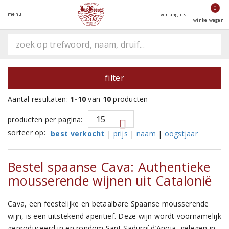
0
menu
verlanglijst
winkelwagen
filter
Aantal resultaten:
1-10
van
10
producten
producten per pagina:
sorteer op:
best verkocht
|
prijs
|
naam
|
oogstjaar
Bestel spaanse Cava: Authentieke
mousserende wijnen uit Catalonië
Cava, een feestelijke en betaalbare Spaanse mousserende
wijn, is een uitstekend aperitief. Deze wijn wordt voornamelijk
geproduceerd in en rondom Sant Sadurní d’Anoia, gelegen in