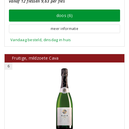
vanaf 12 flessen 9,63 per fles
doos (6)
meer informatie
Vandaag besteld, dinsdag in huis
Fruitige, mildzoete Cava
6