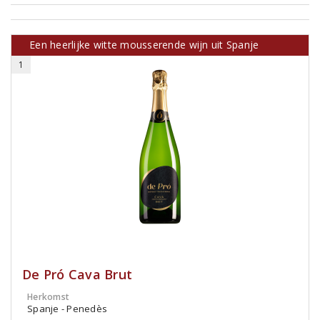
Een heerlijke witte mousserende wijn uit Spanje
1
De Pró Cava Brut
Herkomst
Spanje - Penedès