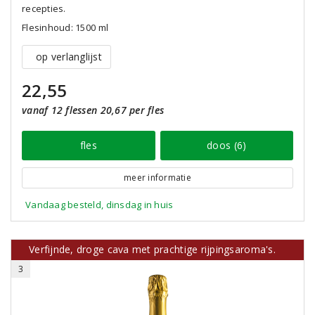
recepties.
Flesinhoud: 1500 ml
op verlanglijst
22,55
vanaf 12 flessen 20,67 per fles
fles
doos (6)
meer informatie
Vandaag besteld, dinsdag in huis
Verfijnde, droge cava met prachtige rijpingsaroma's.
3