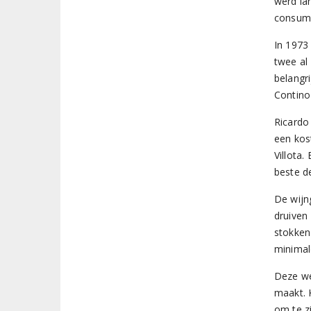
werd la
consump
In 1973
twee al
belangr
Contino
Ricardo
een kos
Villota
beste de
De wijn
druiven
stokken
minimal
Deze we
maakt. 
om te z