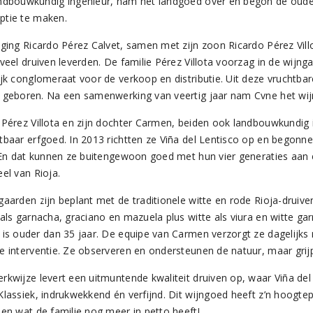
ndbouwkundig ingenieur, nam het landgoed over en begon de oude 
tie te maken.
 ging Ricardo Pérez Calvet, samen met zijn zoon Ricardo Pérez Vi
 veel druiven leverden. De familie Pérez Villota voorzag in de wijn
ijk conglomeraat voor de verkoop en distributie. Uit deze vruchtb
 geboren. Na een samenwerking van veertig jaar nam Cvne het wij
 Pérez Villota en zijn dochter Carmen, beiden ook landbouwkundig 
tbaar erfgoed. In 2013 richtten ze Viña del Lentisco op en begon
. En dat kunnen ze buitengewoon goed met hun vier generaties aan e
el van Rioja.
gaarden zijn beplant met de traditionele witte en rode Rioja-druiv
 als garnacha, graciano en mazuela plus witte als viura en witte ga
 is ouder dan 35 jaar. De equipe van Carmen verzorgt ze dagelijks m
e interventie. Ze observeren en ondersteunen de natuur, maar grijpe
rkwijze levert een uitmuntende kwaliteit druiven op, waar Viña del
Klassiek, indrukwekkend én verfijnd. Dit wijngoed heeft z’n hoogte
ien wat de familie nog meer in petto heeft!