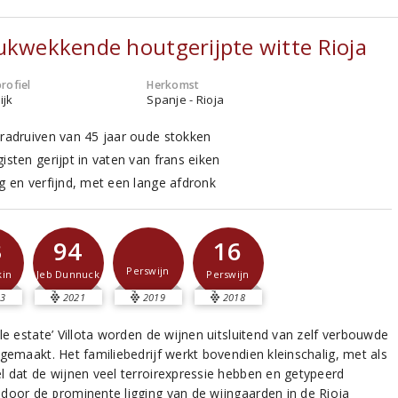
ukwekkende houtgerijpte witte Rioja
rofiel
Herkomst
ijk
Spanje - Rioja
uradruiven van 45 jaar oude stokken
isten gerijpt in vaten van frans eiken
ig en verfijnd, met een lange afdronk
3
94
16
Perswijn
kin
Jeb Dunnuck
Perswijn
3
2021
2019
2018
le estate’ Villota worden de wijnen uitsluitend van zelf verbouwde
 gemaakt. Het familiebedrijf werkt bovendien kleinschalig, met als
l dat de wijnen veel terroirexpressie hebben en getypeerd
door de prominente ligging van de wijngaarden in de Rioja