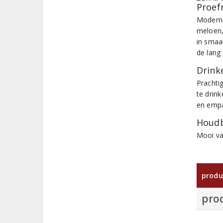
Proef
Moderne
meloen, 
in smaa
de lang
Drinke
Prachti
te drink
en empa
Houdb
Mooi va
produ
pro