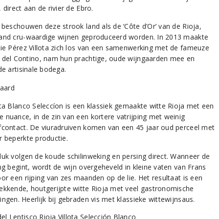
 direct aan de rivier de Ebro.
s beschouwen deze strook land als de ‘Côte d’Or’ van de Rioja,
and cru-waardige wijnen geproduceerd worden. In 2013 maakte
lie Pérez Villota zich los van een samenwerking met de fameuze
 del Contino, nam hun prachtige, oude wijngaarden mee en
de artisinale bodega.
ota Blanco Seleccíon is een klassiek gemaakte witte Rioja met een
 nuance, in de zin van een kortere vatrijping met weinig
fcontact. De viuradruiven komen van een 45 jaar oud perceel met
r beperkte productie.
luk volgen de koude schilinweking en persing direct. Wanneer de
ing begint, wordt de wijn overgeheveld in kleine vaten van Frans
or een rijping van zes maanden op de lie. Het resultaat is een
ekkende, houtgerijpte witte Rioja met veel gastronomische
ngen. Heerlijk bij gebraden vis met klassieke wittewijnsaus.