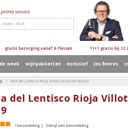
gratis bezorging vanaf 6 flessen
11+1 gratis bij 12
 de week
wijnpakketten
exclusief
Jos Beeres
c
it
Viña del Lentisco Rioja Villota Selección Blanco
a del Lentisco Rioja Villo
19
1 beoordeling
Schrijf een beoordeling