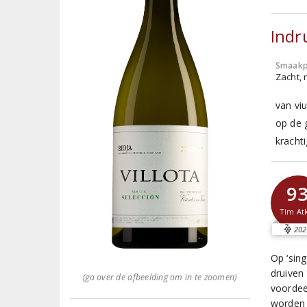
Indr
Smaakp
Zacht, r
van vi
op de g
kracht
9
Tim At
202
Op ‘sing
druiven
(ga over de afbeelding om in te zoomen)
voordee
worden 