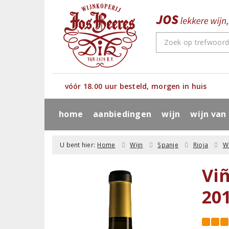
vóór 18.00 uur besteld, morgen in huis
home
aanbiedingen
wijn
wijn van
U bent hier:
Home
Wijn
Spanje
Rioja
W
Viñ
20