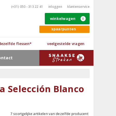
(+31) 050 - 313 22 41
inloggen
klantenservice
winkelwagen
0
spaarpunten
 dezelfde flessen*
veelgestelde vragen
ontact
ta Selección Blanco
7 soortgelijke artikelen van dezelfde producent