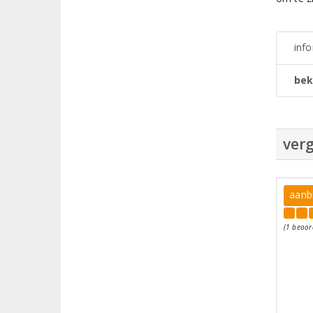
inf
bek
verg
aanb
(1 beoor