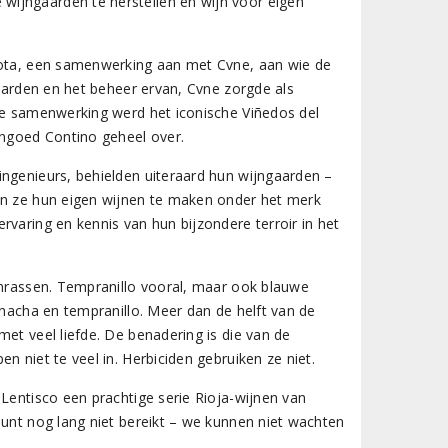
wijngaarden te herstellen en wijn voor eigen
llota, een samenwerking aan met Cvne, aan wie de
gaarden en het beheer ervan, Cvne zorgde als
are samenwerking werd het iconische Viñedos del
ngoed Contino geheel over.
ingenieurs, behielden uiteraard hun wijngaarden –
nen ze hun eigen wijnen te maken onder het merk
rvaring en kennis van hun bijzondere terroir in het
enrassen. Tempranillo vooral, maar ook blauwe
rnacha en tempranillo. Meer dan de helft van de
et veel liefde. De benadering is die van de
n niet te veel in. Herbiciden gebruiken ze niet.
 Lentisco een prachtige serie Rioja-wijnen van
punt nog lang niet bereikt – we kunnen niet wachten