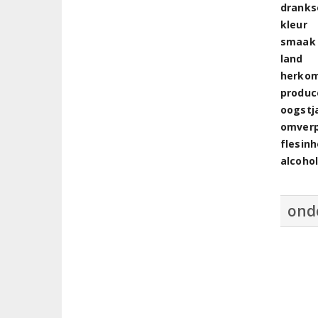
dranks
kleur
smaak
land
herkom
produc
oogstj
omver
flesin
alcoho
ond