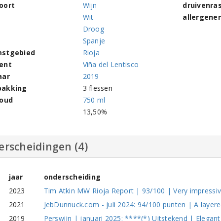
oort
Wijn
druivenra
Wit
allergene
Droog
Spanje
stgebied
Rioja
ent
Viña del Lentisco
aar
2019
pakking
3 flessen
houd
750 ml
l
13,50%
erscheidingen (4)
jaar
onderscheiding
2023
Tim Atkin MW Rioja Report | 93/100 | Very impressiv
2021
JebDunnuck.com - juli 2024: 94/100 punten | A layered,
2019
Perswijn | januari 2025: ****(*) Uitstekend | Elegant