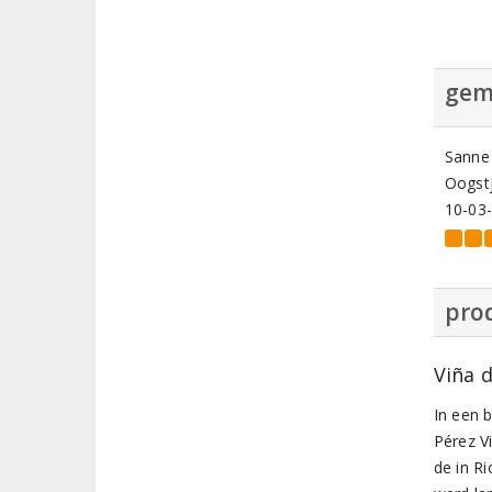
gem
Sanne
Oogstj
10-03
prod
Viña d
In een b
Pérez Vi
de in Ri