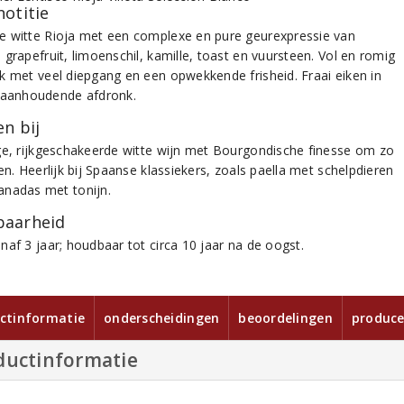
notitie
 witte Rioja met een complexe en pure geurexpressie van
grapefruit, limoenschil, kamille, toast en vuursteen. Vol en romig
k met veel diepgang en een opwekkende frisheid. Fraai eiken in
 aanhoudende afdronk.
n bij
ge, rijkgeschakeerde witte wijn met Bourgondische finesse om zo
en. Heerlijk bij Spaanse klassiekers, zoals paella met schelpdieren
nadas met tonijn.
aarheid
naf 3 jaar; houdbaar tot circa 10 jaar na de oogst.
ctinformatie
onderscheidingen
beoordelingen
produce
ductinformatie