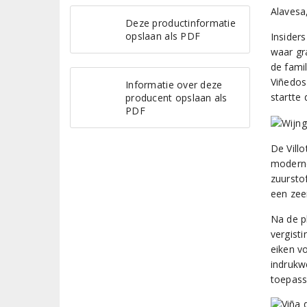
Alavesa,
Deze productinformatie
opslaan als PDF
Insider
waar gr
de fami
Viñedos
Informatie over deze
startte 
producent opslaan als
PDF
De Vill
moderne
zuursto
een zee
Na de p
vergist
eiken vo
indrukw
toepassi