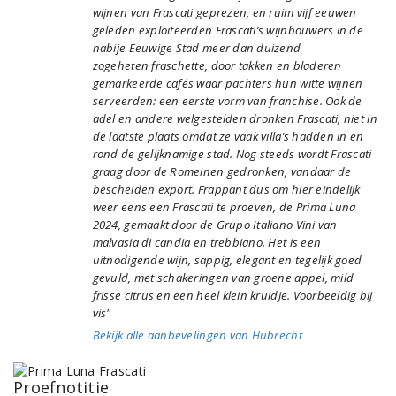
wijnen van Frascati geprezen, en ruim vijf eeuwen
geleden exploiteerden Frascati’s wijnbouwers in de
nabije Eeuwige Stad meer dan duizend
zogeheten fraschette, door takken en bladeren
gemarkeerde cafés waar pachters hun witte wijnen
serveerden: een eerste vorm van franchise. Ook de
adel en andere welgestelden dronken Frascati, niet in
de laatste plaats omdat ze vaak villa’s hadden in en
rond de gelijknamige stad. Nog steeds wordt Frascati
graag door de Romeinen gedronken, vandaar de
bescheiden export. Frappant dus om hier eindelijk
weer eens een Frascati te proeven, de Prima Luna
2024, gemaakt door de Grupo Italiano Vini van
malvasia di candia en trebbiano. Het is een
uitnodigende wijn, sappig, elegant en tegelijk goed
gevuld, met schakeringen van groene appel, mild
frisse citrus en een heel klein kruidje. Voorbeeldig bij
vis"
Bekijk alle aanbevelingen van Hubrecht
Proefnotitie