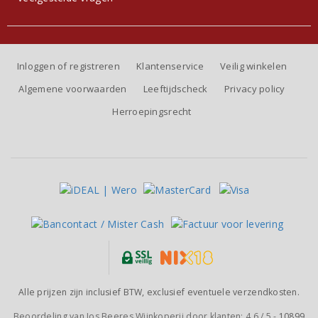
Inloggen of registreren
Klantenservice
Veilig winkelen
Algemene voorwaarden
Leeftijdscheck
Privacy policy
Herroepingsrecht
Alle prijzen zijn inclusief BTW, exclusief eventuele verzendkosten.
Beoordeling van
Jos Beeres Wijnkoperij
door klanten:
4.6
/
5
-
10899