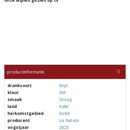
onze wijnen gezien op tv
productinformatie
dranksoort
Wijn
kleur
Wit
smaak
Droog
land
Italië
herkomstgebied
Sicilië
producent
La Natura
oogstjaar
2025