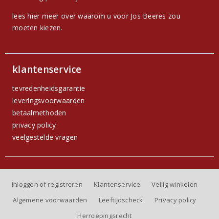
lees hier meer over waarom u voor Jos Beeres zou
moeten kiezen.
klantenservice
tevredenheidsgarantie
leveringsvoorwaarden
betaalmethoden
privacy policy
veelgestelde vragen
Inloggen of registreren
Klantenservice
Veilig winkelen
Algemene voorwaarden
Leeftijdscheck
Privacy policy
Herroepingsrecht