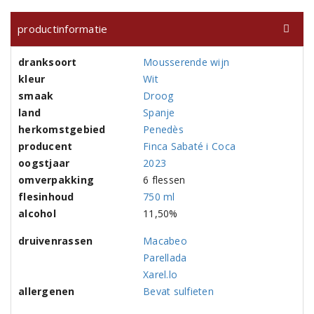
productinformatie
dranksoort
Mousserende wijn
kleur
Wit
smaak
Droog
land
Spanje
herkomstgebied
Penedès
producent
Finca Sabaté i Coca
oogstjaar
2023
omverpakking
6 flessen
flesinhoud
750 ml
alcohol
11,50%
druivenrassen
Macabeo
Parellada
Xarel.lo
allergenen
Bevat sulfieten