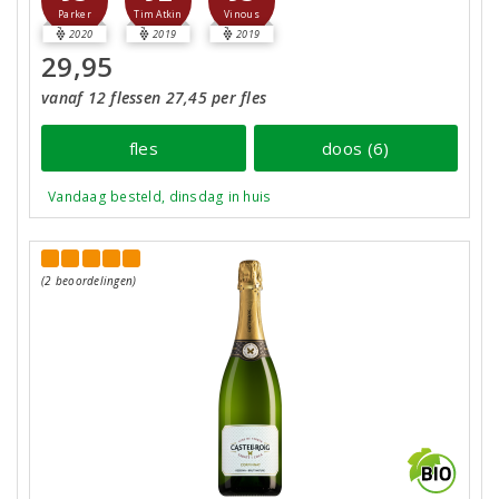
Parker
Tim Atkin
Vinous
2020
2019
2019
29,95
vanaf 12 flessen 27,45 per fles
fles
doos (6)
Vandaag besteld, dinsdag in huis
(2 beoordelingen)