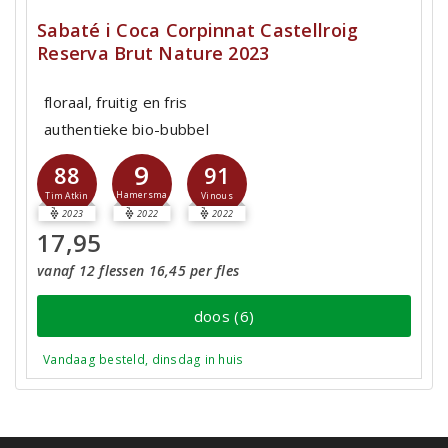
Sabaté i Coca Corpinnat Castellroig
Reserva Brut Nature 2023
floraal, fruitig en fris
authentieke bio-bubbel
9
88
91
Hamersma
Tim Atkin
Vinous
2023
2022
2022
17,95
vanaf 12 flessen 16,45 per fles
doos (6)
Vandaag besteld, dinsdag in huis