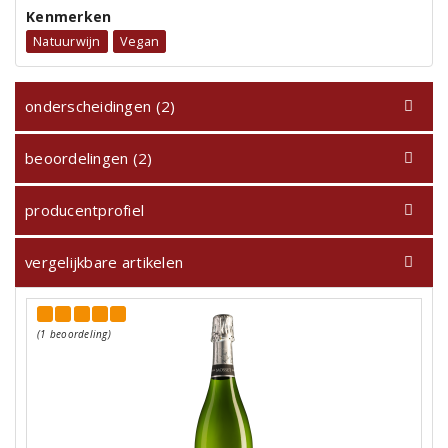
Kenmerken
Natuurwijn
Vegan
onderscheidingen (2)
beoordelingen (2)
producentprofiel
vergelijkbare artikelen
(1 beoordeling)