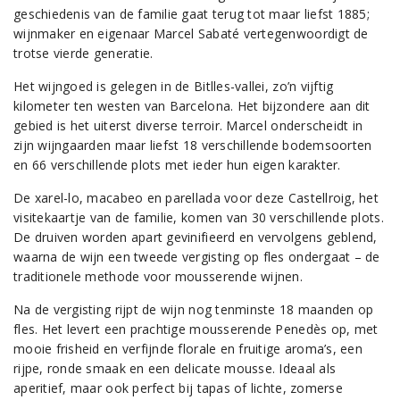
geschiedenis van de familie gaat terug tot maar liefst 1885;
wijnmaker en eigenaar Marcel Sabaté vertegenwoordigt de
trotse vierde generatie.
Het wijngoed is gelegen in de Bitlles-vallei, zo’n vijftig
kilometer ten westen van Barcelona. Het bijzondere aan dit
gebied is het uiterst diverse terroir. Marcel onderscheidt in
zijn wijngaarden maar liefst 18 verschillende bodemsoorten
en 66 verschillende plots met ieder hun eigen karakter.
De xarel-lo, macabeo en parellada voor deze Castellroig, het
visitekaartje van de familie, komen van 30 verschillende plots.
De druiven worden apart gevinifieerd en vervolgens geblend,
waarna de wijn een tweede vergisting op fles ondergaat – de
traditionele methode voor mousserende wijnen.
Na de vergisting rijpt de wijn nog tenminste 18 maanden op
fles. Het levert een prachtige mousserende Penedès op, met
mooie frisheid en verfijnde florale en fruitige aroma’s, een
rijpe, ronde smaak en een delicate mousse. Ideaal als
aperitief, maar ook perfect bij tapas of lichte, zomerse