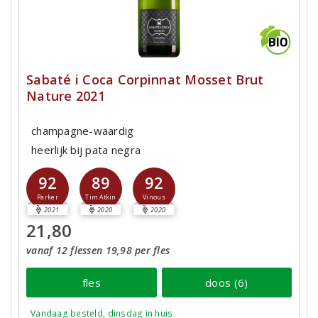
Sabaté i Coca Corpinnat Mosset Brut
Nature 2021
champagne-waardig
heerlijk bij pata negra
92
89
92
Parker
Tim Atkin
Vinous
2021
2020
2020
21,80
vanaf 12 flessen 19,98 per fles
fles
doos (6)
Vandaag besteld, dinsdag in huis