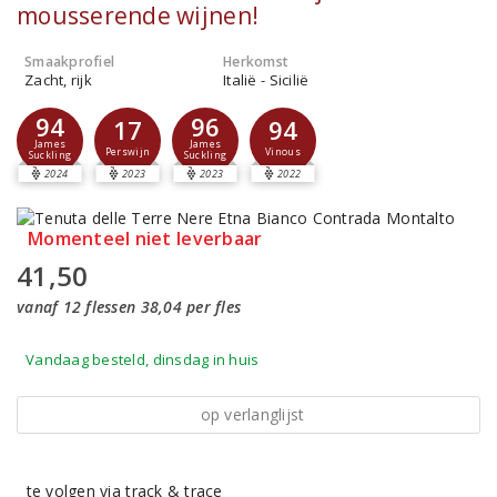
mousserende wijnen!
Smaakprofiel
Herkomst
Zacht, rijk
Italië - Sicilië
94
96
17
94
James
James
Perswijn
Vinous
Suckling
Suckling
2024
2023
2023
2022
Momenteel niet leverbaar
41,50
vanaf 12 flessen 38,04 per fles
Vandaag besteld, dinsdag in huis
op verlanglijst
te volgen via track & trace