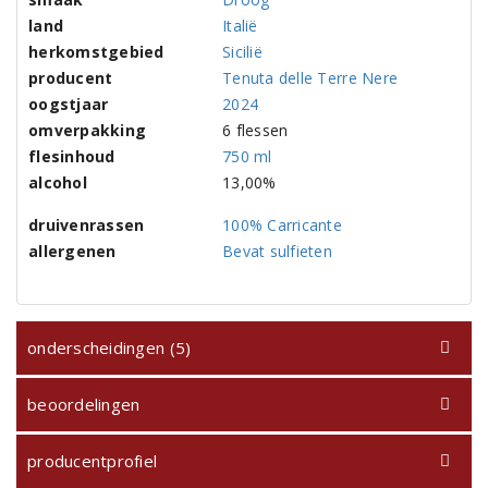
land
Italië
herkomstgebied
Sicilië
producent
Tenuta delle Terre Nere
oogstjaar
2024
omverpakking
6 flessen
flesinhoud
750 ml
alcohol
13,00%
druivenrassen
100% Carricante
allergenen
Bevat sulfieten
onderscheidingen (5)
beoordelingen
producentprofiel