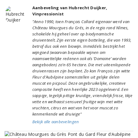
Aanbeveling van Hubrecht Duijker,
Vinpressionist
"Anno 1990, toen François Collard eigenaar werd van
Château Mourgues du Grés, in de regio rond Nîmes,
schakelde hij geheel over op biodynamische
druiventeelt. Zijn eerste eigen botteling, die van 1993,
betrof dus ook een biowijn. Inmiddels bestrijkt het
wijngoed (waarvan bepaalde wijnen om
naamswettelijke redenen ook als ‘Domaine’ worden
aangeboden) zo’n 65 hectare. Die met uiteenlopende
druivenrassen zijn beplant. Zo kon François zijn witte
Fleur d’Aubépine samenstellen uit gelijke delen
muscat en picpoul. Deze ongebruikelijke, creatieve
compositie heeft een heerlijke 2023 opgeleverd. Een
sappige, tegelijk pittige kruidige, vriendelijk frisse, tikje
vette en welhaast sensueel fruitige wijn met witte
vruchten, citrus en wat van het voor muscat zo
kenmerkende wit druivige"
Bekijk alle aanbevelingen