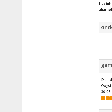
flesin
alcoho
ond
gem
Dian 
Oogstj
30-08