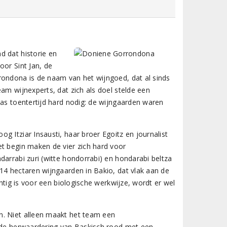
d dat historie en
oor Sint Jan, de
rondona is de naam van het wijngoed, dat al sinds
am wijnexperts, dat zich als doel stelde een
was toentertijd hard nodig: de wijngaarden waren
 Itziar Insausti, haar broer Egoitz en journalist
et begin maken de vier zich hard voor
darrabi zuri (witte hondorrabi) en hondarabi beltza
14 hectaren wijngaarden in Bakio, dat vlak aan de
chtig is voor een biologische werkwijze, wordt er wel
n. Niet alleen maakt het team een
r de herwaardering van Baskisch rood met een