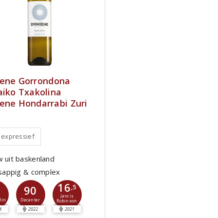
ene Gorrondona
aiko Txakolina
ene Hondarrabi Zuri
, expressief
w uit baskenland
, sappig & complex
16
1
90
,5
Jancis
ñín
Decanter
Robinson
4
2022
2021