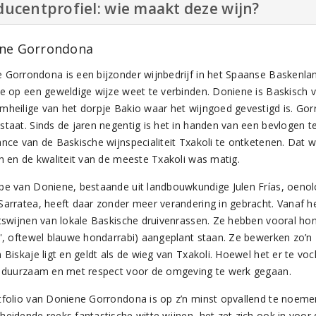
ucentprofiel: wie maakt deze wijn?
ne Gorrondona
 Gorrondona is een bijzonder wijnbedrijf in het Spaanse Baskenlan
ie op een geweldige wijze weet te verbinden. Doniene is Baskisch v
mheilige van het dorpje Bakio waar het wijngoed gevestigd is. Gor
staat. Sinds de jaren negentig is het in handen van een bevlogen te
ance van de Baskische wijnspecialiteit Txakoli te ontketenen. Dat 
en en de kwaliteit van de meeste Txakoli was matig.
pe van Doniene, bestaande uit landbouwkundige Julen Frías, oenoloog
Sarratea, heeft daar zonder meer verandering in gebracht. Vanaf h
itswijnen van lokale Baskische druivenrassen. Ze hebben vooral hon
e', oftewel blauwe hondarrabi) aangeplant staan. Ze bewerken zo’n 
 Biskaje ligt en geldt als de wieg van Txakoli. Hoewel het er te vo
k duurzaam en met respect voor de omgeving te werk gegaan.
tfolio van Doniene Gorrondona is op z’n minst opvallend te noeme
heidende reeks fantastische witte wijnen, het zet zich ook in voo