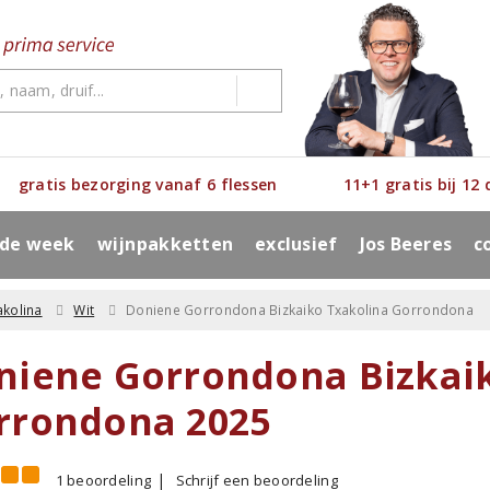
gratis bezorging vanaf 6 flessen
11+1 gratis bij 12
 de week
wijnpakketten
exclusief
Jos Beeres
c
akolina
Wit
Doniene Gorrondona Bizkaiko Txakolina Gorrondona
niene Gorrondona Bizkai
rrondona 2025
1 beoordeling
Schrijf een beoordeling