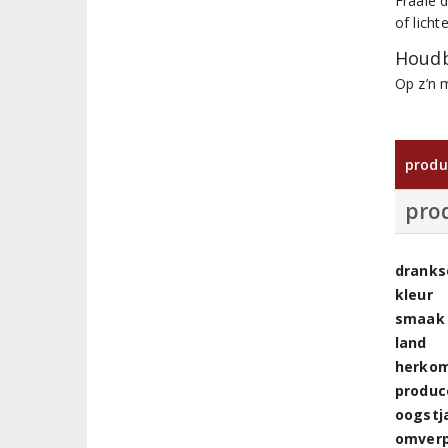
Fraaie d
of lich
Houdb
Op z’n 
produ
pro
dranks
kleur
smaak
land
herkom
produc
oogstj
omver