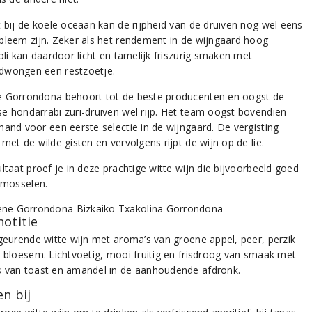
t bij de koele oceaan kan de rijpheid van de druiven nog wel eens
bleem zijn. Zeker als het rendement in de wijngaard hoog
oli kan daardoor licht en tamelijk friszurig smaken met
wongen een restzoetje.
 Gorrondona behoort tot de beste producenten en oogst de
e hondarrabi zuri-druiven wel rijp. Het team oogst bovendien
hand voor een eerste selectie in de wijngaard. De vergisting
met de wilde gisten en vervolgens rijpt de wijn op de lie.
ltaat proef je in deze prachtige witte wijn die bijvoorbeeld goed
j mosselen.
notitie
 geurende witte wijn met aroma’s van groene appel, peer, perzik
e bloesem. Lichtvoetig, mooi fruitig en frisdroog van smaak met
 van toast en amandel in de aanhoudende afdronk.
n bij