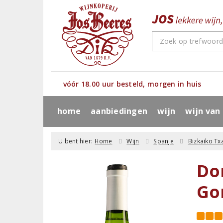
vóór 18.00 uur besteld, morgen in huis
home
aanbiedingen
wijn
wijn van
U bent hier:
Home
Wijn
Spanje
Bizkaiko Tx
Do
Go