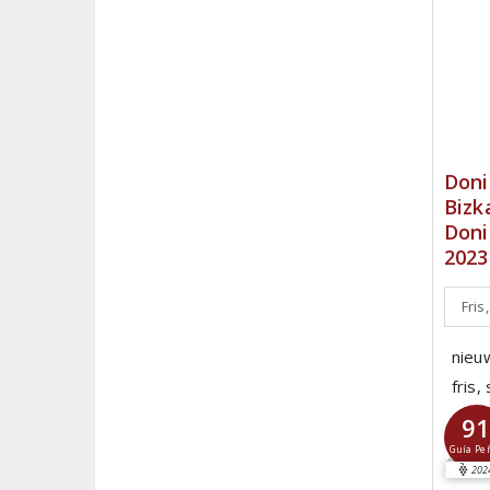
Doni
Bizk
Doni
2023
Fris
nieu
fris
9
Guía Pe
202