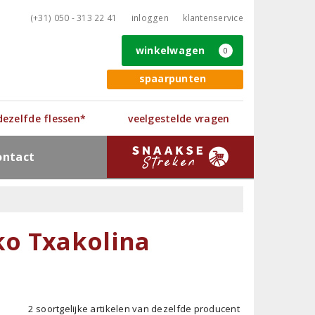
(+31) 050 - 313 22 41
inloggen
klantenservice
winkelwagen
0
spaarpunten
 dezelfde flessen*
veelgestelde vragen
ontact
ko Txakolina
2 soortgelijke artikelen van dezelfde producent