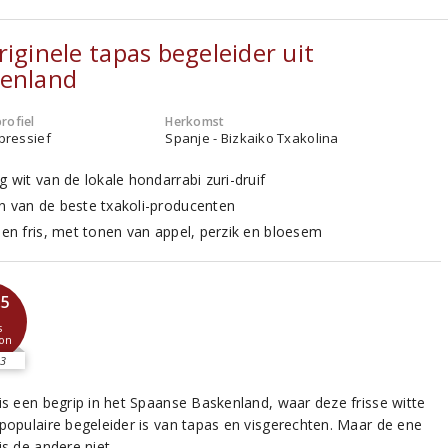
riginele tapas begeleider uit
enland
rofiel
Herkomst
xpressief
Spanje - Bizkaiko Txakolina
g wit van de lokale hondarrabi zuri-druif
n van de beste txakoli-producenten
l en fris, met tonen van appel, perzik en bloesem
,5
s
on
3
 is een begrip in het Spaanse Baskenland, waar deze frisse witte
 populaire begeleider is van tapas en visgerechten. Maar de ene
is de andere niet.