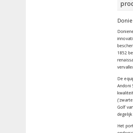
prod
Donie
Doniene
innovat
bescher
1852 be
renaiss
vervall
De equi
Andoni 
kwalite
('zwart
Golf van
degelij
Het por
ondersc