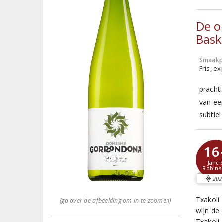
De o
Bask
Smaakp
Fris, e
prachti
van ee
subtie
16
Janci
Robins
202
Txakoli
(ga over de afbeelding om in te zoomen)
wijn de
Txakoli 