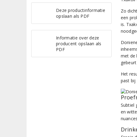
Deze productinformatie
Zo dich
opslaan als PDF
een pro
is. Txak
noodged
Informatie over deze
Doniene
producent opslaan als
inheems
PDF
met de 
gebeurt 
Het resu
past bi
Proef
Subtiel
en witt
nuances
Drinke