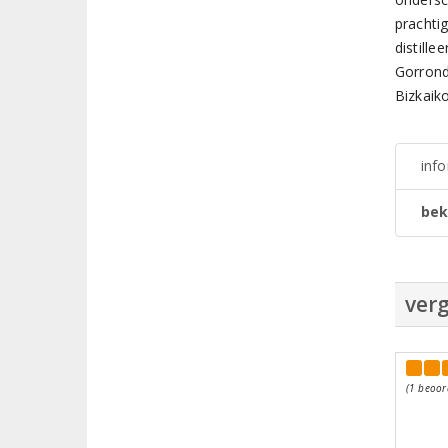
prachti
distille
Gorrond
Bizkaik
inf
bek
verg
(1 beoor