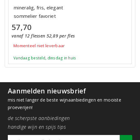
mineralig, fris, elegant
sommelier favoriet
57,70
vanaf 12 flessen 52,89 per fles
Momenteel niet leverbaar
Vandaag besteld, dinsdag in huis
Aanmelden nieuwsbrief
mis niet langer de beste wijnaanbiedingen en mooiste
proeverijen!
de scherpste aanbiedingen
handige wijn en spijs tips