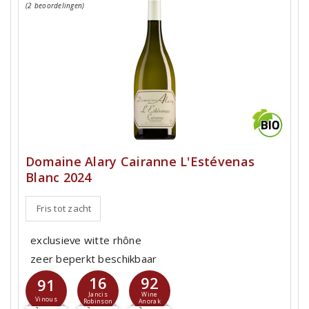
(2 beoordelingen)
Domaine Alary Cairanne L'Estévenas
Blanc 2024
Fris tot zacht
exclusieve witte rhône
zeer beperkt beschikbaar
16
92
91
Jancis
Wine
Vinous
Robinson
Anorak