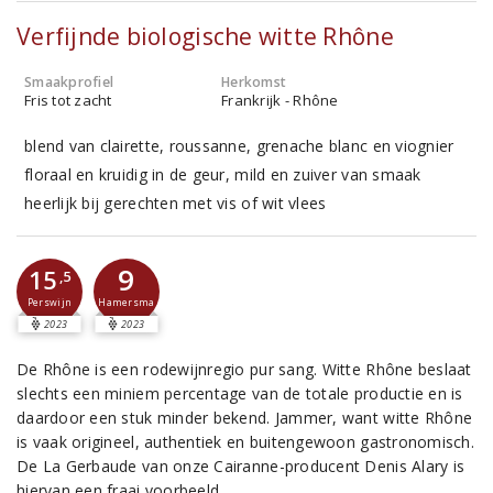
Verfijnde biologische witte Rhône
Smaakprofiel
Herkomst
Fris tot zacht
Frankrijk - Rhône
blend van clairette, roussanne, grenache blanc en viognier
floraal en kruidig in de geur, mild en zuiver van smaak
heerlijk bij gerechten met vis of wit vlees
9
15
,5
Perswijn
Hamersma
2023
2023
De Rhône is een rodewijnregio pur sang. Witte Rhône beslaat
slechts een miniem percentage van de totale productie en is
daardoor een stuk minder bekend. Jammer, want witte Rhône
is vaak origineel, authentiek en buitengewoon gastronomisch.
De La Gerbaude van onze Cairanne-producent Denis Alary is
hiervan een fraai voorbeeld.