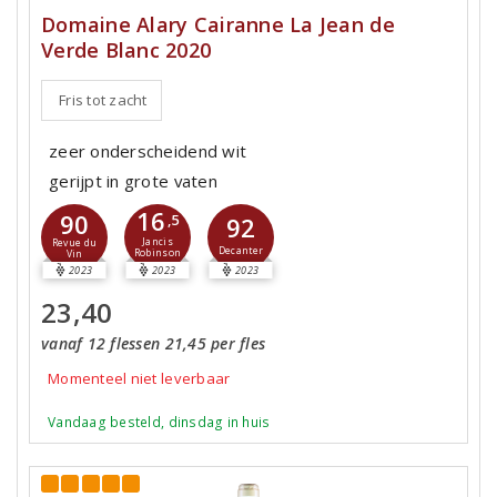
Domaine Alary Cairanne La Jean de
Verde Blanc 2020
Fris tot zacht
zeer onderscheidend wit
gerijpt in grote vaten
16
90
,5
92
Jancis
Revue du
Decanter
Robinson
Vin
2023
2023
2023
23,40
vanaf 12 flessen 21,45 per fles
Momenteel niet leverbaar
Vandaag besteld, dinsdag in huis