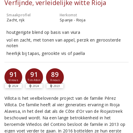
Verfijnde, verleidelijke witte Rioja
Smaakprofiel
Herkomst
Zacht, rijk
Spanje - Rioja
houtgerijpte blend op basis van viura
vol en zacht, met tonen van appel, perzik en geroosterde
noten
heerlijk bij tapas, gerookte vis of paella
91
91
89
Vinous
Tim Atkin
Vinous
2024
2024
2023
Villota is het veelbelovende project van de familie Pérez
Villota. De familie heeft al vier generaties ervaring in Rioja
Alavesa, in het deel dat als de Côte d'Or van de Riojastreek
beschouwd wordt. Na een lange betrokkenheid in het
beroemde Viñedos del Contino besloot de familie in 2013 op
eigen voet verder te gaan. In 2016 bottelden ze hun eerste