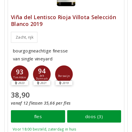
Viña del Lentisco Rioja Villota Selección
Blanco 2019
Zacht, rijk
bourgogneachtige finesse
van single vineyard
94
93
Jeb
Perswijn
Tim Atkin
Dunnuck
2023
2021
2019
38,90
vanaf 12 flessen 35,66 per fles
fles
doos (3)
Voor 18:00 besteld, zaterdag in huis