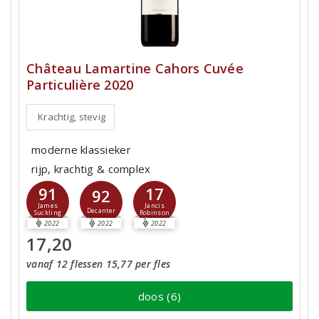
Château Lamartine Cahors Cuvée
Particulière 2020
Krachtig, stevig
moderne klassieker
rijp, krachtig & complex
91
17
92
James
Jancis
Decanter
Suckling
Robinson
2022
2022
2022
17,20
vanaf 12 flessen 15,77 per fles
doos (6)