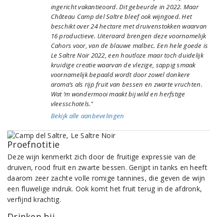
ingericht vakantieoord. Dit gebeurde in 2022. Maar
Château Camp del Saltre bleef ook wijngoed. Het
beschikt over 24 hectare met druivenstokken waarvan
16 productieve. Uiteraard brengen deze voornamelijk
Cahors voor, van de blauwe malbec. Een hele goede is
Le Saltre Noir 2022, een houtloze maar toch duidelijk
kruidige creatie waarvan de vlezige, sappig smaak
voornamelijk bepaald wordt door zowel donkere
aroma’s als rijp fruit van bessen en zwarte vruchten.
Wat ‘m wondermooi maakt bij wild en herfstige
vleesschotels."
Bekijk alle aanbevelingen
Proefnotitie
Deze wijn kenmerkt zich door de fruitige expressie van de
druiven, rood fruit en zwarte bessen. Gerijpt in tanks en heeft
daarom zeer zachte volle romige tannines, die geven de wijn
een fluwelige indruk. Ook komt het fruit terug in de afdronk,
verfijnd krachtig.
Drinken bij