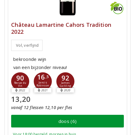
Château Lamartine Cahors Tradition
2022
Vol, verfijnd
bekroonde wijn
van een bijzonder niveau!
16
90
92
,5
Jancis
Revue du
James
Robinson
Vin
Suckling
2022
2021
2020
13,20
vanaf 12 flessen 12,10 per fles
doos (6)
Voor 18:00 besteld, morgen in huis