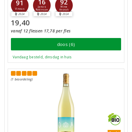
16
92
91
Jancis
Wine
Vinous
Robinson
Anorak
2024
2024
2024
19,40
vanaf 12 flessen 17,78 per fles
doos (6)
Vandaag besteld, dinsdag in huis
(1 beoordeling)