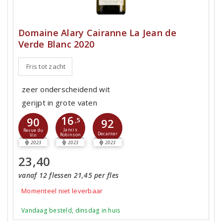
Domaine Alary Cairanne La Jean de
Verde Blanc 2020
Fris tot zacht
zeer onderscheidend wit
gerijpt in grote vaten
16
90
,5
92
Jancis
Revue du
Decanter
Robinson
Vin
2023
2023
2023
23,40
vanaf 12 flessen 21,45 per fles
Momenteel niet leverbaar
Vandaag besteld, dinsdag in huis