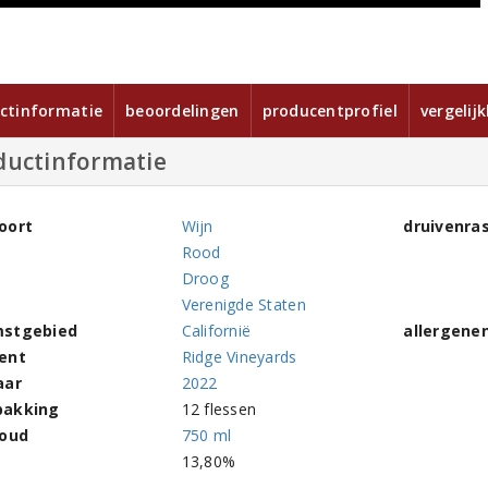
ctinformatie
beoordelingen
producentprofiel
vergelij
ductinformatie
oort
Wijn
druivenra
Rood
Droog
Verenigde Staten
stgebied
Californië
allergene
ent
Ridge Vineyards
aar
2022
pakking
12 flessen
houd
750 ml
l
13,80%