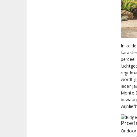
In keld
karakte
perceel 
luchtge
regelma
wordt g
ieder ja
Monte Be
bewaarp
wijnlie
Proef
Ondoorz