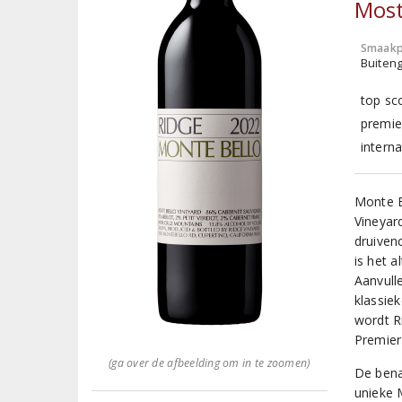
Most
Smaakp
Buiten
top sc
premie
intern
Monte B
Vineyar
druivenc
is het a
Aanvull
klassie
wordt R
Premier
(ga over de afbeelding om in te zoomen)
De bena
unieke 