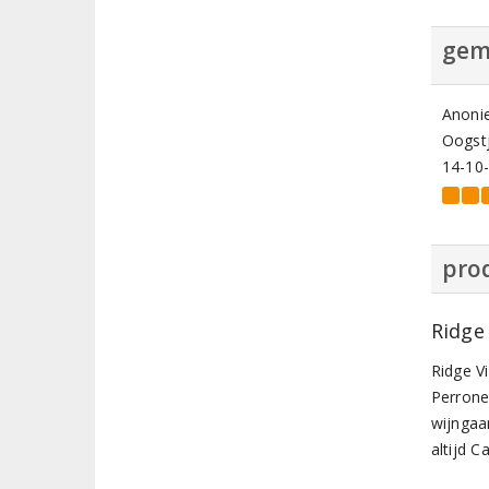
gem
Anoni
Oogstj
14-10
prod
Ridge
Ridge V
Perrone
wijngaa
altijd C