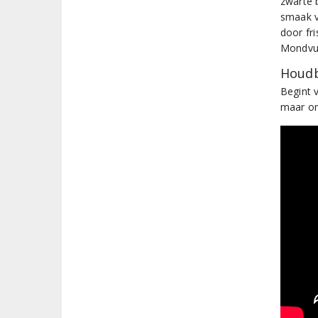
zwarte b
smaak v
door fr
Mondvull
Houdb
Begint 
maar on