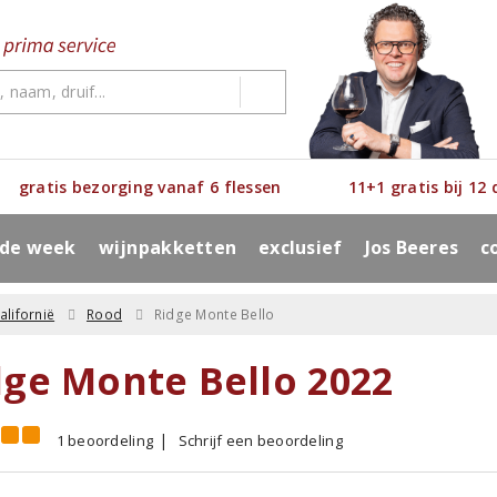
gratis bezorging vanaf 6 flessen
11+1 gratis bij 12
 de week
wijnpakketten
exclusief
Jos Beeres
c
alifornië
Rood
Ridge Monte Bello
dge Monte Bello 2022
1 beoordeling
Schrijf een beoordeling