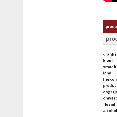
produ
pro
dranks
kleur
smaak
land
herkom
produc
oogstj
omver
flesin
alcoho