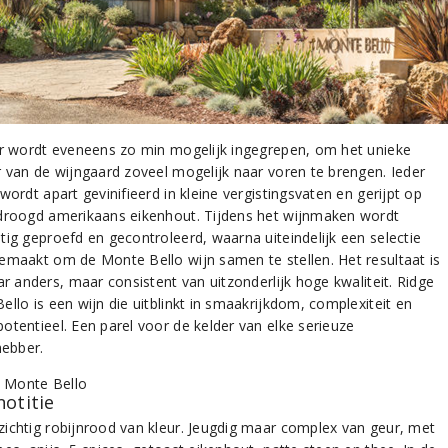
er wordt eveneens zo min mogelijk ingegrepen, om het unieke
r van de wijngaard zoveel mogelijk naar voren te brengen. Ieder
wordt apart gevinifieerd in kleine vergistingsvaten en gerijpt op
droogd amerikaans eikenhout. Tijdens het wijnmaken wordt
tig geproefd en gecontroleerd, waarna uiteindelijk een selectie
emaakt om de Monte Bello wijn samen te stellen. Het resultaat is
ar anders, maar consistent van uitzonderlijk hoge kwaliteit. Ridge
llo is een wijn die uitblinkt in smaakrijkdom, complexiteit en
otentieel. Een parel voor de kelder van elke serieuze
fhebber.
notitie
ichtig robijnrood van kleur. Jeugdig maar complex van geur, met