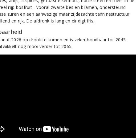
es, anijs, 5-spices, getoast eikenhout, natte steen en thee. In de
eel rijp bosfruit - vooral zwarte bes en bramen, ondersteund
isse zuren en een aanwezige maar zijdezachte tanninestructuur.
end en rijk. De afdronk is lang en eindigt fris.
aarheid
vanaf 2026 op dronk te komen en is zeker houdbaar tot 2045,
twikkelt nog mooi verder tot 2065.