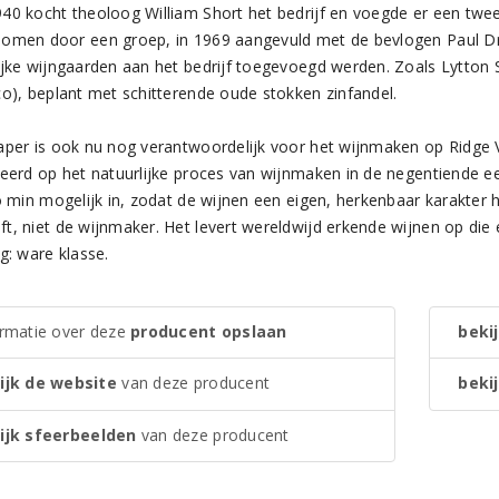
40 kocht theoloog William Short het bedrijf en voegde er een twe
omen door een groep, in 1969 aangevuld met de bevlogen Paul Dra
ijke wijngaarden aan het bedrijf toegevoegd werden. Zoals Lytton S
co), beplant met schitterende oude stokken zinfandel.
per is ook nu nog verantwoordelijk voor het wijnmaken op Ridge Vineya
reerd op het natuurlijke proces van wijnmaken in de negentiende e
zo min mogelijk in, zodat de wijnen een eigen, herkenbaar karakter
t, niet de wijnmaker. Het levert wereldwijd erkende wijnen op die e
g: ware klasse.
ormatie over deze
producent opslaan
bekij
ijk de website
van deze producent
bekij
ijk sfeerbeelden
van deze producent