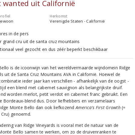
 wanted uit Californië
rofiel
Herkomst
gewoon
Verenigde Staten - Californië
ores in de pers
r grand cru uit de santa cruz mountains
ationaal veel gezocht en dus zéér beperkt beschikbaar
ello is de icoonwijn van het wereldvermaarde wijndomein Ridge
ds uit de Santa Cruz Mountains AVA in Californië. Hoewel de
ombinatie ieder jaar kan verschillen - afhankelijk van de oogst -
ltijd een blend met cabernet sauvignon als belangrijkste druif.
end worden merlot, petit verdot en cabernet franc gebruikt. Een
ke Bordeaux-blend dus. Door liefhebbers en verzamelaars
idge Monte Bello dan ook liefkozend
America's First Growth
(=
 Cru) genoemd.
dering van Ridge Vineyards is vooral met de natuur van de
Monte Bello samen te werken, om zo de druivenranken te