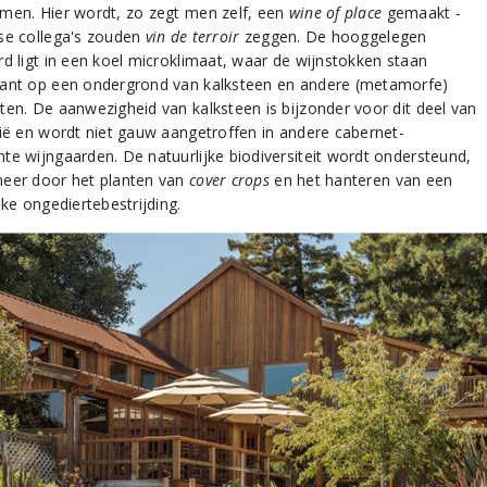
men. Hier wordt, zo zegt men zelf, een
wine of place
gemaakt -
se collega's zouden
vin de terroir
zeggen. De hooggelegen
rd ligt in een koel microklimaat, waar de wijnstokken staan
ant op een ondergrond van kalksteen en andere (metamorfe)
ten. De aanwezigheid van kalksteen is bijzonder voor dit deel van
nië en wordt niet gauw aangetroffen in andere cabernet-
te wijngaarden. De natuurlijke biodiversiteit wordt ondersteund,
eer door het planten van
cover crops
en het hanteren van een
jke ongediertebestrijding.