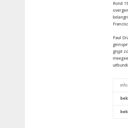
Rond 19
overgen
belangr
Francis
Paul Dra
geïnspi
grijpt 
meegeef
uitbundi
inf
bek
bek