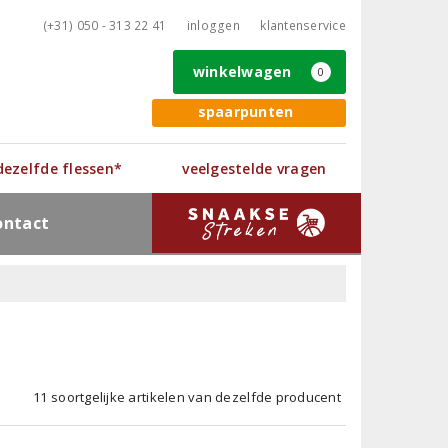
(+31) 050 - 313 22 41
inloggen
klantenservice
winkelwagen
0
spaarpunten
 dezelfde flessen*
veelgestelde vragen
ontact
11 soortgelijke artikelen van dezelfde producent