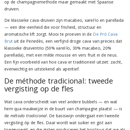
op de champagnemethode maar gemaakt met Spaanse
druiven.
De klassieke cava-druiven zijn macabeo, xarel·lo en parellada
— een drie-eenheid die voor frisheid, structuur en
aromatische lift zorgt. Mooi te proeven in de
De Pró Cava
Brut
uit de Penedès, een verfijnd droge cava van precies dat
klassieke druiventrio (50% xarel·lo, 30% macabeo, 20%
parellada), met een milde mousse en vers fruit in de neus.
Een fijn voorbeeld van hoe cava er traditioneel uitziet: zacht,
evenwichtig en uitstekend als aperitief.
De méthode tradicional: tweede
vergisting op de fles
Wat cava onderscheidt van veel andere bubbels — en wat
hem qua maakwijze in de buurt van champagne plaatst — is
de
método tradicional
. De basiswijn ondergaat een tweede
vergisting óp de fles. Daar wordt wat suiker en gist aan
toegevoegd, en die gisten produceren het koolzuur dat we als