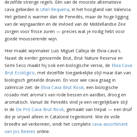
dezelfde strenge regels. Eén van de mooiste alternatieve
cava-gebieden is
Utiel-Requena
, in het hoogland van Valencia.
Het gebied is warmer dan de Penedès, maar de hoge ligging
van de wijngaarden en de invloed van de Middellandse Zee
zorgen voor frisse zuren — precies wat je nodig hebt voor
goede mousserende wijn.
Hier maakt wijnmaker Luis Miguel Calleja de Elvia-cava's.
Naast de eerder genoemde Brut, Brut Nature Reserva en
Semi Seco maakt hij ook een biologische versie, de
Elvia Cava
Brut Ecológico
, met dezelfde toegankelijke stijl maar dan van
biologisch geteelde druiven. En voor wie cava graag in
zalmroze ziet: de
Elvia Cava Brut Rosé
, een biologische
rosado met aroma's van rode bessen en aardbei, droog en
aromatisch. Vanuit de Penedès vind je een vergelijkbare stijl
in de
De Pró Cava Brut Rosé
, gemaakt van trepat — een druif
die je vrijwel alleen in Catalonië tegenkomt. Wie de volle
breedte wil verkennen, vindt het complete
cava-assortiment
van Jos Beeres
online.