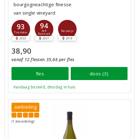
bourgogneachtige finesse
van single vineyard
94
93
Jeb
Perswijn
Tim Atkin
Dunnuck
2023
2021
2019
38,90
vanaf 12 flessen 35,66 per fles
fles
doos (3)
Vandaag besteld, dinsdag in huis
aanbieding
(1 beoordeling)