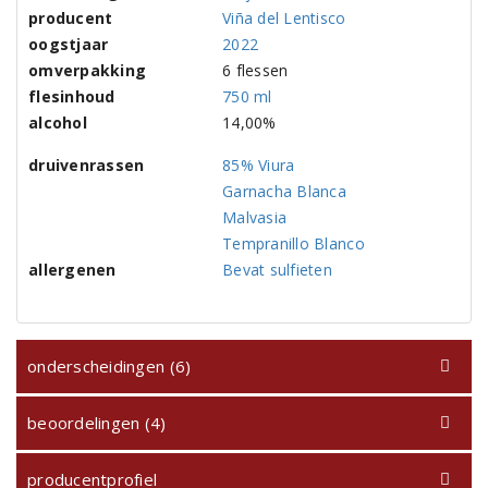
producent
Viña del Lentisco
oogstjaar
2022
omverpakking
6 flessen
flesinhoud
750 ml
alcohol
14,00%
druivenrassen
85% Viura
Garnacha Blanca
Malvasia
Tempranillo Blanco
allergenen
Bevat sulfieten
onderscheidingen (6)
beoordelingen (4)
producentprofiel