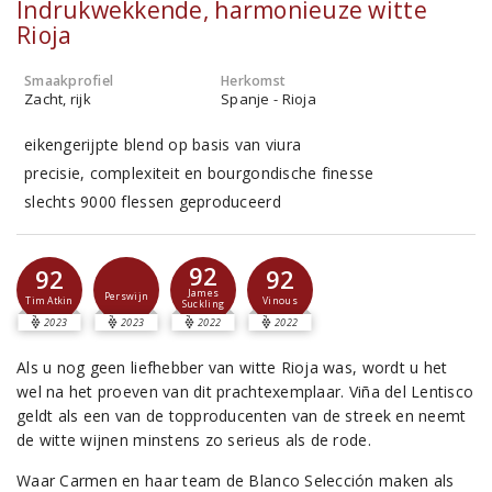
Indrukwekkende, harmonieuze witte
Rioja
Smaakprofiel
Herkomst
Zacht, rijk
Spanje - Rioja
eikengerijpte blend op basis van viura
precisie, complexiteit en bourgondische finesse
slechts 9000 flessen geproduceerd
92
92
92
James
Perswijn
Tim Atkin
Vinous
Suckling
2023
2023
2022
2022
Als u nog geen liefhebber van witte Rioja was, wordt u het
wel na het proeven van dit prachtexemplaar. Viña del Lentisco
geldt als een van de topproducenten van de streek en neemt
de witte wijnen minstens zo serieus als de rode.
Waar Carmen en haar team de Blanco Selección maken als