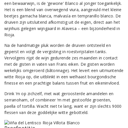
een bewaarwijn, is de ‘gewone’ Blanco al jonger toegankelijk.
Het is een blend van overwegend viura, aangevuld met kleine
beetjes garnacha blanca, malvasía en tempranillo blanco. De
druiven zijn uitsluitend afkomstig uit de eigen, direct aan het
wijnhuis gelegen wijngaard in Alavesa – een bijzonderheid in
Rioja.
Na de handmatige pluk worden de druiven ontsteeld en
geperst en volgt de vergisting in roestvrijstalen tanks.
Vervolgens rijpt de wijn gedurende zes maanden in contact
met de gisten in vaten van Frans eiken. De gisten worden
wekelijks omgeroerd (bâtonnage). Het levert een uitmuntende
witte Rioja op, die uitblinkt in een welhaast bourgondische
finesse en een prachtige balans tussen fruit en eikeninvloed.
Drink ‘m op zichzelf, met wat geroosterde amandelen en
serranoham, of combineer ‘m met gestoofde groenten,
paella of tortilla. Wacht niet te lang, want er zijn slechts 9000
flessen van deze goddelijke witte gebotteld.