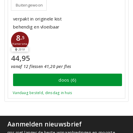
Buitengewoon
verpakt in originele kist
behendig en vloeibaar
8
,5
Hamersma
2019
44,95
vanaf 12 flessen 41,20 per fles
doos (6)
Vandaag besteld, dinsdag in huis
Aanmelden nieuwsbrief
mis niet langer de beste wijnaanbiedingen en mooiste