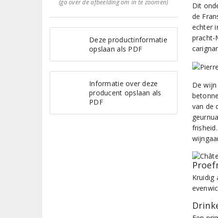
(ga over de afbeelding om in te zoomen)
Dit ond
de Fran
echter 
pracht-
Deze productinformatie
carigna
opslaan als PDF
Informatie over deze
De wijn 
producent opslaan als
betonne
PDF
van de 
geurnua
frisheid
wijngaar
Proef
Kruidig
evenwic
Drinke
Een pri