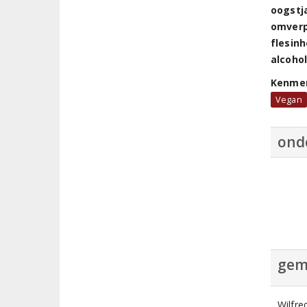
oogstj
omver
flesin
alcoho
Kenme
Vegan
ond
gem
Wilfre