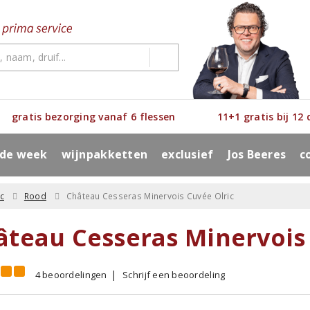
gratis bezorging vanaf 6 flessen
11+1 gratis bij 12
 de week
wijnpakketten
exclusief
Jos Beeres
c
c
Rood
Château Cesseras Minervois Cuvée Olric
âteau Cesseras Minervois 
4 beoordelingen
Schrijf een beoordeling