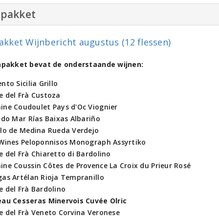
npakket
akket Wijnbericht augustus (12 flessen)
jnpakket bevat de onderstaande wijnen:
nto Sicilia Grillo
e del Frà Custoza
ine Coudoulet Pays d'Oc Viognier
 do Mar Rías Baixas Albariño
elo de Medina Rueda Verdejo
 Wines Peloponnisos Monograph Assyrtiko
 del Frà Chiaretto di Bardolino
ne Coussin Côtes de Provence La Croix du Prieur Rosé
as Artélan Rioja Tempranillo
 del Frà Bardolino
eau Cesseras Minervois Cuvée Olric
e del Frà Veneto Corvina Veronese