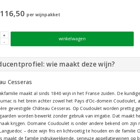
116,50
per wijnpakket
+
winkelwagen
-
ucentprofiel: wie maakt deze wijn?
au Cesseras
kfamilie maakt al sinds 1840 wijn in het Franse zuiden. De kundige
urnac is het brein achter zowel het Pays d’Oc-domein Coudoulet, al
nière gevestigde Chãteau Cesseras. Op Coudoulet worden prettig ge
gaarden worden bewerkt zonder gebruik van irrigatie. Dat maakt het
aak krijgen. Domaine Coudoulet is onder andere bekend om zijn mo
anguedoc – deze wijn fris en lichtvoetig te houden en de familie
s maakt de familie indrukwekkende, serieuze appellatiewijnen op 