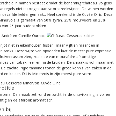
erscheid in namen bestaat omdat de benaming ‘château’ volgens
se regels niet is toegestaan voor streekwijnen. De wijnen worden
in dezelfde kelder gemaakt. Heel sprekend is de Cuvée Olric. Deze
Minervois is gemaakt van 50% syrah, 25% mourvèdre en 25%
n van 25 jaar oude stokken.
rijpt niet in eikenhouten fusten, maar vijftien maanden in
n tanks. Deze wijze van opvoeden laat de meest pure expressie
druivenrassen zien, zoals de van mourvèdre afkomstige
nces van tabak, leer en milde kruiden. De smaak is vol, maar met
. De zachte, rijpe tannines tonen de grote kennis van zaken in de
d en kelder. Dit is Minervois in zijn meest pure vorm.
notitie
 aroma. De smaak zet rond en zacht in; de ontwikkeling is vol en
htig en de afdronk aromatisch.
n bij
ma begeleider van gegrilde gerechten van lams- of rundvlees.