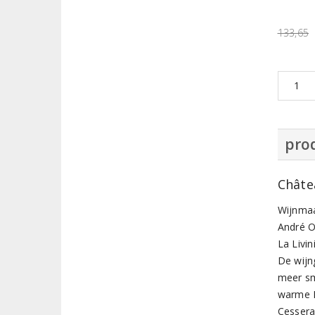
133,65
prod
Châte
Wijnmaa
André O
La Livi
De wijn
meer sm
warme L
Cessera