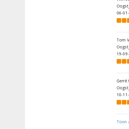
Oogstj
06-01
Tom V
Oogstj
19-09
Gerrit
Oogstj
10-11
Toon a