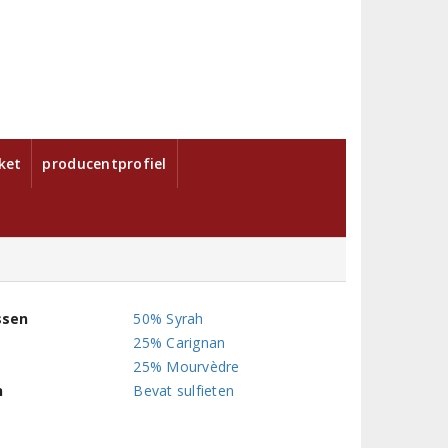
ket
producentprofiel
ssen
50% Syrah
25% Carignan
25% Mourvèdre
n
Bevat sulfieten