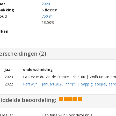
aar
2024
pakking
6 flessen
houd
750 ml
l
13,50%
rken
erscheidingen (2)
jaar
onderscheiding
2023
La Revue du Vin de France | 90/100 | Voilà un vin am
2022
Perswijn | januari 2026: ***(*) | Sappig, soepel, aard
iddelde beoordeling:
d Meijer
Een fijne wijn voor deze prijs.