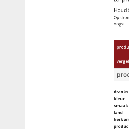
Houdb
Op dron
oogst.
produ
vergel
pro
dranks
kleur
smaak
land
herkom
produc