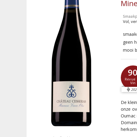
Mine
Smaakp
Vol, ver
smaakc
geen h
mooi b
9
Revue 
Vin
202
De klein
onze ov
Ournac 
Domaine
herkoms