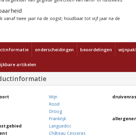
aarheid
k vanaf twee jaar na de oogst; houdbaar tot vijf jaar na de
ctinformatie
onderscheidingen
beoordelingen
wijnpak
ijkbare artikelen
ductinformatie
oort
Wijn
druivenra
Rood
Droog
Frankrijk
allergene
stgebied
Languedoc
ent
Château Cesseras