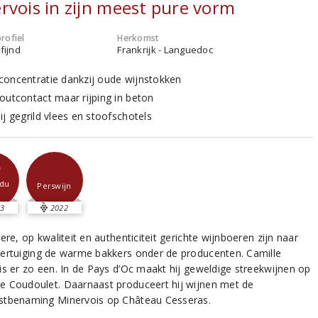
rvois in zijn meest pure vorm
rofiel
Herkomst
fijnd
Frankrijk - Languedoc
oncentratie dankzij oude wijnstokken
outcontact maar rijping in beton
ij gegrild vlees en stoofschotels
0
du
Perswijn
3
2022
ere, op kwaliteit en authenticiteit gerichte wijnboeren zijn naar
ertuiging de warme bakkers onder de producenten. Camille
is er zo een. In de Pays d’Oc maakt hij geweldige streekwijnen op
 Coudoulet. Daarnaast produceert hij wijnen met de
tbenaming Minervois op Château Cesseras.