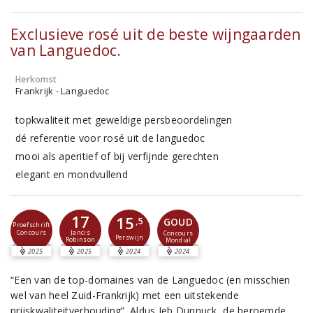
Exclusieve rosé uit de beste wijngaarden
van Languedoc.
Herkomst
Frankrijk - Languedoc
topkwaliteit met geweldige persbeoordelingen
dé referentie voor rosé uit de languedoc
mooi als aperitief of bij verfijnde gerechten
elegant en mondvullend
17
15
GOUD
,5
Proefschrift
Concours
Jancis
Concours
Perswijn
Robinson
Mondial
2025
2025
2024
2024
“Een van de top-domaines van de Languedoc (en misschien
wel van heel Zuid-Frankrijk) met een uitstekende
prijskwaliteitverhouding”. Aldus Jeb Dunnuck, de beroemde