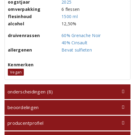
oogstjaar
2025
omverpakking
6 flessen
flesinhoud
1500 ml
alcohol
12,50%
druivenrassen
60% Grenache Noir
40% Cinsault
allergenen
Bevat sulfieten
Kenmerken
Vegan
onderscheidingen (8)
beoordelingen
producentprofiel