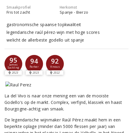
Smaakprofiel
Herkomst
Fris tot zacht
Spanje - Bierzo
gastronomische spaanse topkwaliteit
legendarische raúl pérez-wijn met hoge scores
welicht de allerbeste godello uit spanje
95
94
92
James
Parker
Vinous
Suckling
2023
2023
2022
La del Vivo is naar onze mening een van de mooiste
Godello's op de markt. Complex, verfijnd, klassiek en haast
Bourgogne-achtig van smaak.
De legendarische wijnmaker Raúl Pérez maakt hem in een
beperkte oplage (minder dan 5000 flessen per jaar) van
wijngaarden in het plaatsje Lomas de Valtuille, in het Noord-