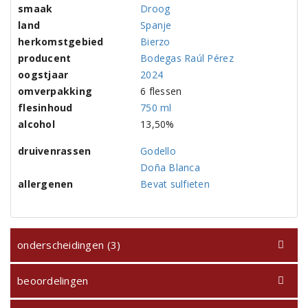
smaak
Droog
land
Spanje
herkomstgebied
Bierzo
producent
Bodegas Raúl Pérez
oogstjaar
2024
omverpakking
6 flessen
flesinhoud
750 ml
alcohol
13,50%
druivenrassen
Godello
Doña Blanca
allergenen
Bevat sulfieten
onderscheidingen (3)
beoordelingen