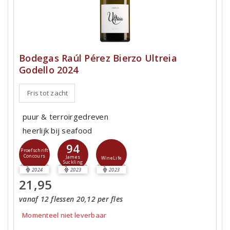
Bodegas Raúl Pérez Bierzo Ultreia
Godello 2024
Fris tot zacht
puur & terroirgedreven
heerlijk bij seafood
94
Proefschrift
Concours
James
WineLife
Suckling
2024
2023
2023
21,95
vanaf 12 flessen 20,12 per fles
Momenteel niet leverbaar