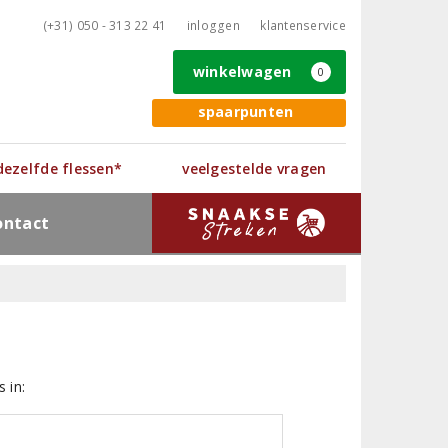
(+31) 050 - 313 22 41
inloggen
klantenservice
winkelwagen
0
spaarpunten
 dezelfde flessen*
veelgestelde vragen
ontact
 in: