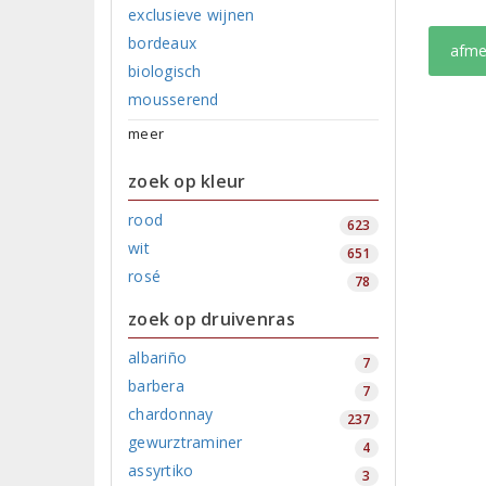
exclusieve wijnen
bordeaux
afme
biologisch
mousserend
meer
zoek op kleur
rood
623
wit
651
rosé
78
zoek op druivenras
albariño
7
barbera
7
chardonnay
237
gewurztraminer
4
assyrtiko
3