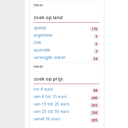
meer
zoek op land
spanje
176
argentinië
9
chili
6
australië
3
verenigde staten
34
meer
zoek op prijs
tot 8 euro
88
van 8 tot 15 euro
446
van 15 tot 25 euro
355
van 25 tot 50 euro
250
vanaf 50 euro
285