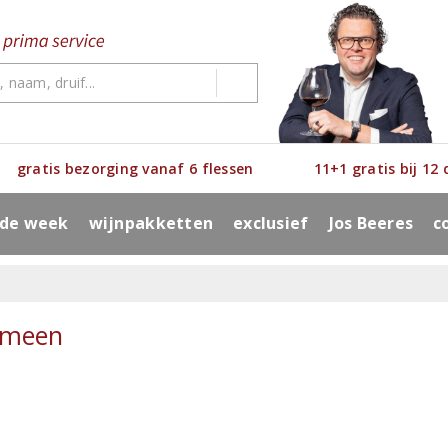
gratis bezorging vanaf 6 flessen
11+1 gratis bij 12
 de week
wijnpakketten
exclusief
Jos Beeres
c
emeen