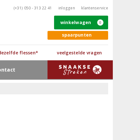
(+31) 050 - 313 22 41
inloggen
klantenservice
winkelwagen
0
spaarpunten
 dezelfde flessen*
veelgestelde vragen
ontact