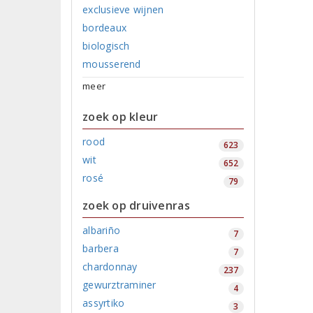
exclusieve wijnen
bordeaux
biologisch
mousserend
meer
zoek op kleur
rood
623
wit
652
rosé
79
zoek op druivenras
albariño
7
barbera
7
chardonnay
237
gewurztraminer
4
assyrtiko
3