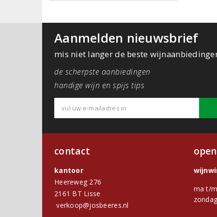
Aanmelden nieuwsbrief
mis niet langer de beste wijnaanbiedinge
de scherpste aanbiedingen
handige wijn en spijs tips
contact
open
kantoor
wijnw
Heereweg 276
ma t/m
2161 BT Lisse
zondag
verkoop@josbeeres.nl