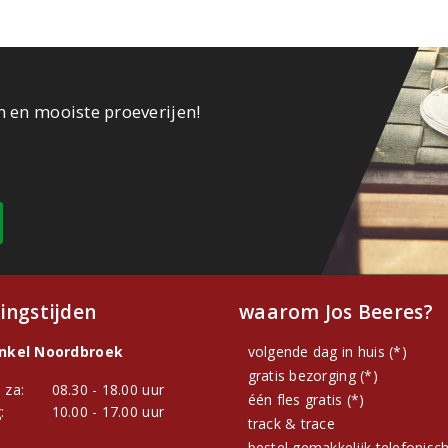
n en mooiste proeverijen!
ingstijden
waarom Jos Beeres?
inkel Noordbroek
volgende dag in huis (*)
gratis bezorging (*)
 za:
08.30 - 18.00 uur
één fles gratis (*)
:
10.00 - 17.00 uur
track & trace
bestel gemakkelijk telefonisc