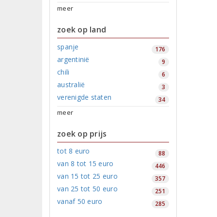
meer
zoek op land
spanje
176
argentinië
9
chili
6
australië
3
verenigde staten
34
meer
zoek op prijs
tot 8 euro
88
van 8 tot 15 euro
446
van 15 tot 25 euro
357
van 25 tot 50 euro
251
vanaf 50 euro
285