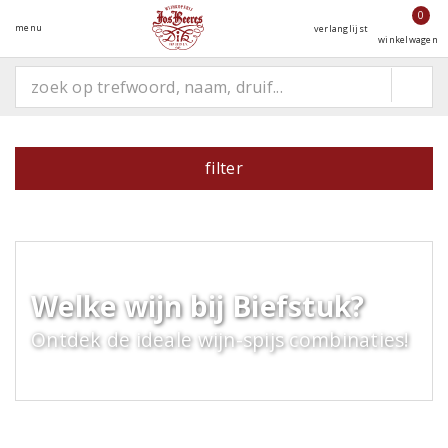
0
menu
verlanglijst
winkelwagen
filter
Welke wijn bij Biefstuk?
Ontdek de ideale wijn-spijs combinaties!