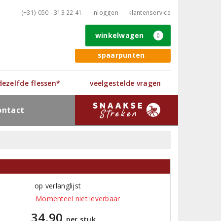
(+31) 050 - 313 22 41
inloggen
klantenservice
winkelwagen
0
spaarpunten
 dezelfde flessen*
veelgestelde vragen
ontact
op verlanglijst
Momenteel niet leverbaar
34,90
per stuk