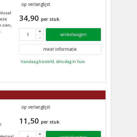
op verlanglijst
 Mosel
34,90
Deze
per stuk
e zien,
s
+
winkelwagen
-
meer informatie
Vandaag besteld, dinsdag in huis
op verlanglijst
11,50
per stuk
i
+
teriaal