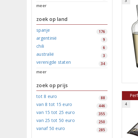
3
meer
zoek op land
spanje
176
argentinië
9
chili
6
australië
3
verenigde staten
34
meer
zoek op prijs
Per
tot 8 euro
88
van 8 tot 15 euro
4
446
van 15 tot 25 euro
355
van 25 tot 50 euro
250
vanaf 50 euro
285