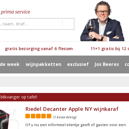
gratis bezorging vanaf 6 flessen
11+1 gratis bij 12
 de week
wijnpakketten
exclusief
Jos Beeres
c
blikvanger op tafel!
Riedel Decanter Apple NY wijnkaraf
(1 beoordeling)
Of u nu een informeel etentje geeft of gasten voor een