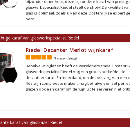
bijzonder diner hebt, deze bijzondere karaf van prestig
glaswerkspecialist Riedel steelt de show! De kwaliteit va
glas is optimaal, zoals u van deze Oostenrijkse expert 
bent.
htige karaf van glaswerkspecialist Riedel
Riedel Decanter Merlot wijnkaraf
(1 beoordeling)
Behalve wijnglazen heeft de wereldberoemde Oostenrij
glaswerkspecialist Riedel nog een grote voorliefde: de
decanteerkaraf. En inderdaad, om de beleving van een 
fles wijn compleet te maken, mag behalve een set perfe
glazen ook een karaf om de wijn uit te serveren niet ont
ante karaf van glasblazer Riedel