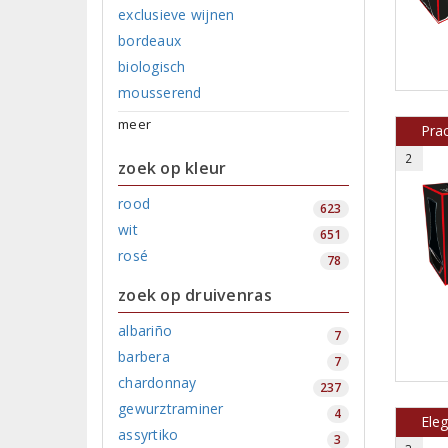
exclusieve wijnen
bordeaux
biologisch
mousserend
meer
Prac
2
zoek op kleur
rood
623
wit
651
rosé
78
zoek op druivenras
albariño
7
barbera
7
chardonnay
237
gewurztraminer
4
Eleg
assyrtiko
3