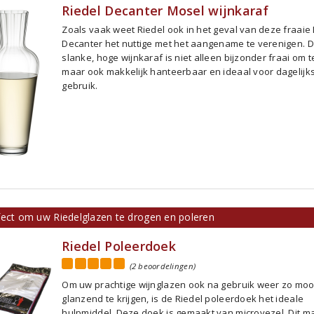
Riedel Decanter Mosel wijnkaraf
Zoals vaak weet Riedel ook in het geval van deze fraaie
Decanter het nuttige met het aangename te verenigen. 
slanke, hoge wijnkaraf is niet alleen bijzonder fraai om t
maar ook makkelijk hanteerbaar en ideaal voor dagelijk
gebruik.
fect om uw Riedelglazen te drogen en poleren
Riedel Poleerdoek
(2 beoordelingen)
Om uw prachtige wijnglazen ook na gebruik weer zo moo
glanzend te krijgen, is de Riedel poleerdoek het ideale
hulpmiddel. Deze doek is gemaakt van microvezel. Dit ma