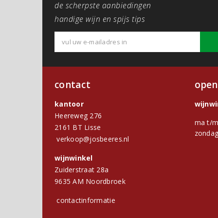
de scherpste aanbiedingen
handige wijn en spijs tips
contact
open
kantoor
wijnw
Heereweg 276
ma t/m
2161 BT Lisse
zondag
verkoop@josbeeres.nl
wijnwinkel
Zuiderstraat 28a
9635 AM Noordbroek
contactinformatie