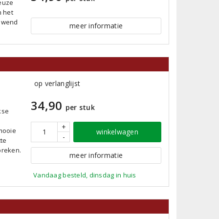
ieuze
n het
gewend
meer informatie
op verlanglijst
34,90
per stuk
kse
+
mooie
winkelwagen
-
cte
breken.
meer informatie
Vandaag besteld, dinsdag in huis