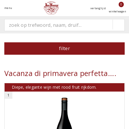
0
menu
verlanglijst
winkelwagen
filter
Vacanza di primavera perfetta....
Diepe, elegante wijn met rood fruit rijkdom.
1