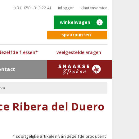
(+31) 050 - 313 22 41
inloggen
klantenservice
winkelwagen
0
spaarpunten
 dezelfde flessen*
veelgestelde vragen
ontact
rva
ce Ribera del Duero
4 soortgelijke artikelen van dezelfde producent