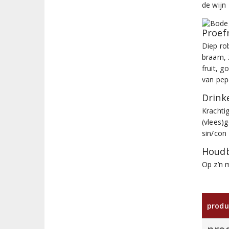
de wijn
Proef
Diep ro
braam, z
fruit, 
van pepe
Drinke
Krachtig
(vlees)
sin/con
Houdb
Op z’n 
produ