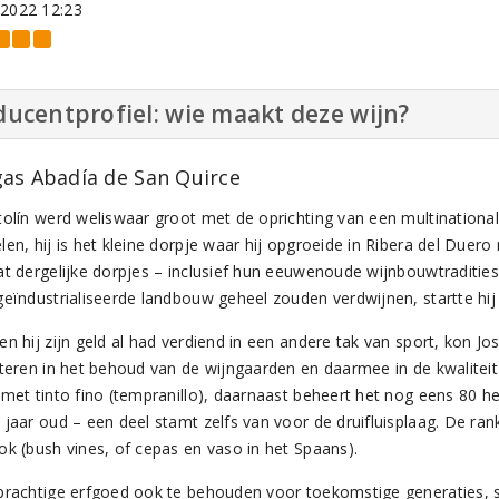
-2022 12:23
ucentprofiel: wie maakt deze wijn?
as Abadía de San Quirce
tolín werd weliswaar groot met de oprichting van een multinational
en, hij is het kleine dorpje waar hij opgroeide in Ribera del Duero 
at dergelijke dorpjes – inclusief hun eeuwenoude wijnbouwtradities
geïndustrialiseerde landbouw geheel zouden verdwijnen, startte hi
en hij zijn geld al had verdiend in een andere tak van sport, kon 
steren in het behoud van de wijngaarden en daarmee in de kwaliteit
 met tinto fino (tempranillo), daarnaast beheert het nog eens 80 h
 jaar oud – een deel stamt zelfs van voor de druifluisplaag. De ra
ok (bush vines, of cepas en vaso in het Spaans).
prachtige erfgoed ook te behouden voor toekomstige generaties, s