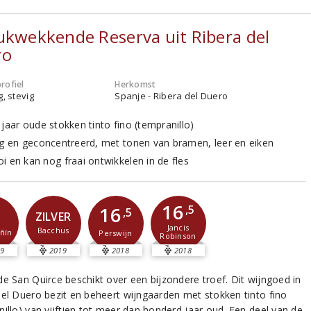
ukwekkende Reserva uit Ribera del
ro
rofiel
Herkomst
g, stevig
Spanje - Ribera del Duero
 jaar oude stokken tinto fino (tempranillo)
ig en geconcentreerd, met tonen van bramen, leer en eiken
i en kan nog fraai ontwikkelen in de fles
16
2
16
,5
,5
ZILVER
Jancis
Bacchus
ñín
Perswijn
Robinson
9
2019
2018
2018
de San Quirce beschikt over een bijzondere troef. Dit wijngoed in
del Duero bezit en beheert wijngaarden met stokken tinto fino
nillo) van vijftien tot meer dan honderd jaar oud. Een deel van de