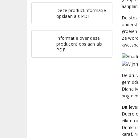
aanplant
Deze productinformatie
opslaan als PDF
De stok
onderst
groeien
Informatie over deze
Ze word
producent opslaan als
kwetsba
PDF
De drui
gemiddel
Diana M
nog een
Dit lev
Duero o
eikentoe
Drinkt 
karaf. 