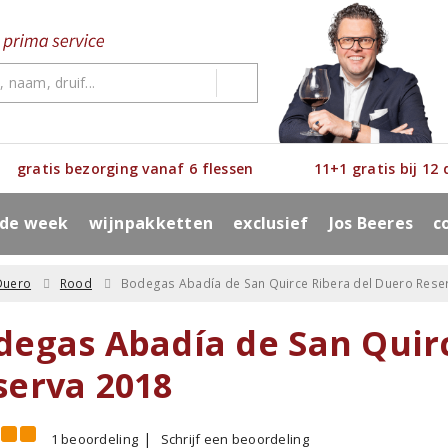
gratis bezorging vanaf 6 flessen
11+1 gratis bij 12
 de week
wijnpakketten
exclusief
Jos Beeres
c
Duero
Rood
Bodegas Abadía de San Quirce Ribera del Duero Rese
degas Abadía de San Quir
serva 2018
1 beoordeling
Schrijf een beoordeling