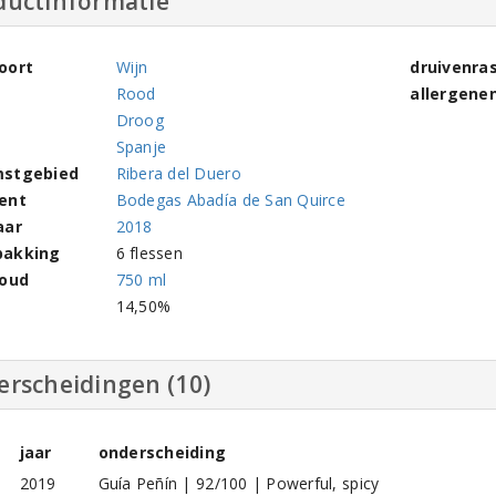
ductinformatie
oort
Wijn
druivenra
Rood
allergene
Droog
Spanje
stgebied
Ribera del Duero
ent
Bodegas Abadía de San Quirce
aar
2018
pakking
6 flessen
houd
750 ml
l
14,50%
erscheidingen (10)
jaar
onderscheiding
2019
Guía Peñín | 92/100 | Powerful, spicy