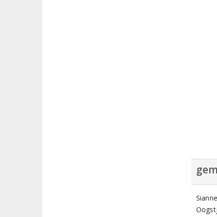
gem
Siann
Oogstj