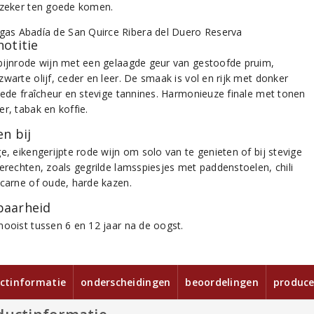
 zeker ten goede komen.
notitie
bijnrode wijn met een gelaagde geur van gestoofde pruim,
warte olijf, ceder en leer. De smaak is vol en rijk met donker
goede fraîcheur en stevige tannines. Harmonieuze finale met tonen
r, tabak en koffie.
n bij
e, eikengerijpte rode wijn om solo van te genieten of bij stevige
gerechten, zoals gegrilde lamsspiesjes met paddenstoelen, chili
 carne of oude, harde kazen.
aarheid
mooist tussen 6 en 12 jaar na de oogst.
ctinformatie
onderscheidingen
beoordelingen
produce