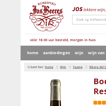
vóór 18.00 uur besteld, morgen in huis
home
aanbiedingen
wijn
wijn van
U bent hier:
Home
Wijn
Spanje
Ribera del 
Bo
Re