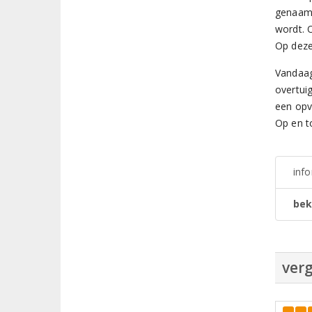
genaamd
wordt. 
Op deze
Vandaag
overtui
een opv
Op en to
inf
bek
verg