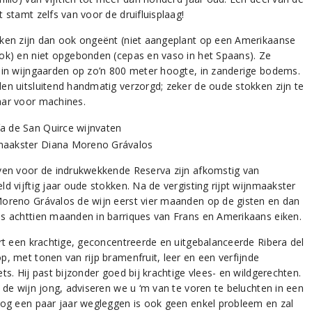
 stamt zelfs van voor de druifluisplaag!
ken zijn dan ook ongeënt (niet aangeplant op een Amerikaanse
ok) en niet opgebonden (cepas en vaso in het Spaans). Ze
 in wijngaarden op zo’n 800 meter hoogte, in zanderige bodems.
en uitsluitend handmatig verzorgd; zeker de oude stokken zijn te
ar voor machines.
ven voor de indrukwekkende Reserva zijn afkomstig van
d vijftig jaar oude stokken. Na de vergisting rijpt wijnmaakster
oreno Grávalos de wijn eerst vier maanden op de gisten en dan
s achttien maanden in barriques van Frans en Amerikaans eiken.
ert een krachtige, geconcentreerde en uitgebalanceerde Ribera del
p, met tonen van rijp bramenfruit, leer en een verfijnde
ts. Hij past bijzonder goed bij krachtige vlees- en wildgerechten.
u de wijn jong, adviseren we u ‘m van te voren te beluchten in een
Nog een paar jaar wegleggen is ook geen enkel probleem en zal