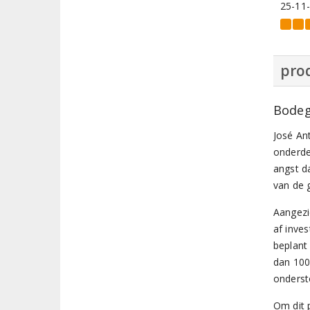
25-11
prod
Bodeg
José An
onderdel
angst d
van de 
Aangezi
af inve
beplant
dan 100
onderst
Om dit 