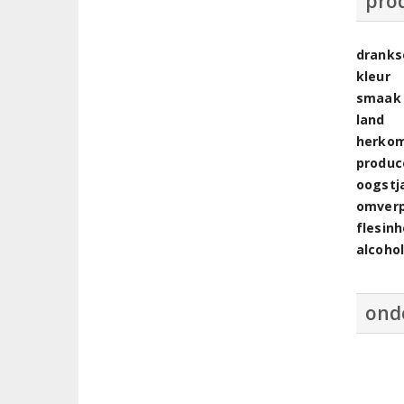
pro
dranks
kleur
smaak
land
herkom
produc
oogstj
omver
flesin
alcoho
ond