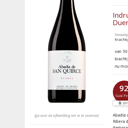
Indr
Due
Smaakp
Krachti
van 50
kracht
nu moo
9
Guía Pe
201
Abadía 
(ga over de afbeelding om in te zoomen)
Ribera 
(tempra