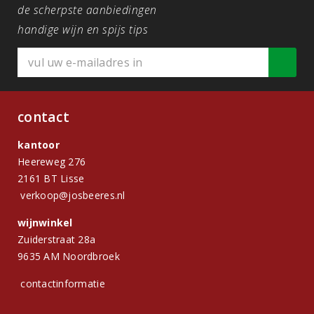
de scherpste aanbiedingen
handige wijn en spijs tips
contact
kantoor
Heereweg 276
2161 BT Lisse
verkoop@josbeeres.nl
wijnwinkel
Zuiderstraat 28a
9635 AM Noordbroek
contactinformatie