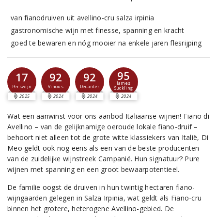
van fianodruiven uit avellino-cru salza irpinia
gastronomische wijn met finesse, spanning en kracht
goed te bewaren en nóg mooier na enkele jaren flesrijping
95
17
92
92
James
Perswijn
Vinous
Decanter
Suckling
2025
2024
2024
2024
Wat een aanwinst voor ons aanbod Italiaanse wijnen! Fiano di
Avellino – van de gelijknamige oeroude lokale fiano-druif –
behoort niet alleen tot de grote witte klassiekers van Italië, Di
Meo geldt ook nog eens als een van de beste producenten
van de zuidelijke wijnstreek Campanië. Hun signatuur? Pure
wijnen met spanning en een groot bewaarpotentieel.
De familie oogst de druiven in hun twintig hectaren fiano-
wijngaarden gelegen in Salza Irpinia, wat geldt als Fiano-cru
binnen het grotere, heterogene Avellino-gebied. De