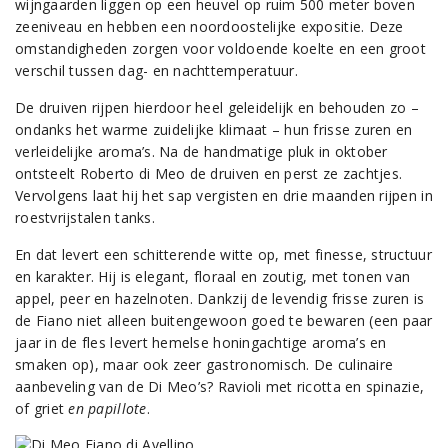
wijngaarden liggen op een heuvel op ruim 500 meter boven
zeeniveau en hebben een noordoostelijke expositie. Deze
omstandigheden zorgen voor voldoende koelte en een groot
verschil tussen dag- en nachttemperatuur.
De druiven rijpen hierdoor heel geleidelijk en behouden zo –
ondanks het warme zuidelijke klimaat – hun frisse zuren en
verleidelijke aroma’s. Na de handmatige pluk in oktober
ontsteelt Roberto di Meo de druiven en perst ze zachtjes.
Vervolgens laat hij het sap vergisten en drie maanden rijpen in
roestvrijstalen tanks.
En dat levert een schitterende witte op, met finesse, structuur
en karakter. Hij is elegant, floraal en zoutig, met tonen van
appel, peer en hazelnoten. Dankzij de levendig frisse zuren is
de Fiano niet alleen buitengewoon goed te bewaren (een paar
jaar in de fles levert hemelse honingachtige aroma’s en
smaken op), maar ook zeer gastronomisch. De culinaire
aanbeveling van de Di Meo’s? Ravioli met ricotta en spinazie,
of griet
en papillote
.