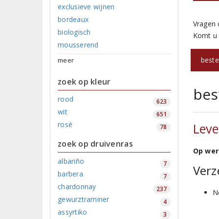
exclusieve wijnen
bordeaux
Vragen 
biologisch
Komt u 
mousserend
beste
meer
zoek op kleur
bes
rood
623
wit
651
rosé
Leve
78
zoek op druivenras
Op wer
albariño
7
Verz
barbera
7
chardonnay
237
N
gewurztraminer
4
assyrtiko
3