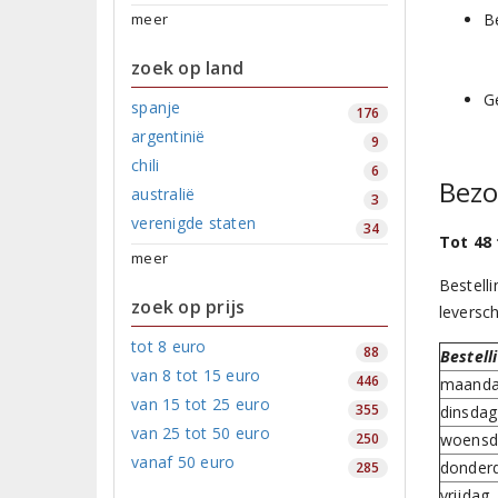
meer
B
zoek op land
G
spanje
176
argentinië
9
chili
6
Bezo
australië
3
verenigde staten
34
Tot 48
meer
Bestell
zoek op prijs
leversc
tot 8 euro
88
Bestell
van 8 tot 15 euro
446
maand
van 15 tot 25 euro
355
dinsdag
van 25 tot 50 euro
250
woensd
vanaf 50 euro
donder
285
vrijdag