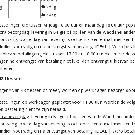
g
dinsdag
dinsdag
estellingen die tussen vrijdag 18.00 uur en maandag 18.00 uur gepla
xtra bezorgdag
: levering in België of op één van de Waddeneiland
 ontvangt op de dag van levering 's ochtends een e-mail met een lin
 Indien voorradig en na ontvangst van betaling, iDEAL | Wero beta
editcard betalingen geldt tussen 17.00 en 18.00 uur niet meer de vo
gen na ontvangst van betaling niet lukt, dan ontvangt u hiervan be
ntlenen.
48 flessen
ingen* van 48 flessen of meer, worden op werkdagen bezorgd door
estellingen op werkdagen geplaatst voor 11.30 uur, worden de v
n bestelling dient te zijn betaald.
xtra bezorgdag
: levering in België of op één van de Waddeneiland
 ontvangt op de dag van levering 's ochtends een e-mail met een lin
 Indien voorradig en na ontvangst van betaling, iDEAL | Wero betal