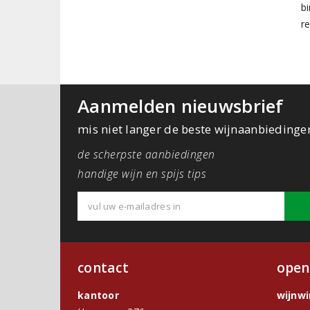
bi
r
Aanmelden nieuwsbrief
mis niet langer de beste wijnaanbiedinge
de scherpste aanbiedingen
handige wijn en spijs tips
contact
open
kantoor
wijnw