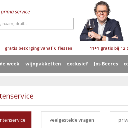
gratis bezorging vanaf 6 flessen
11+1 gratis bij 12
 de week
wijnpakketten
exclusief
Jos Beeres
c
tenservice
ntenservice
veelgestelde vragen
priva