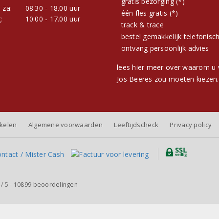
gratis bezorging (*)
 za:
08.30 - 18.00 uur
één fles gratis (*)
:
10.00 - 17.00 uur
track & trace
bestel gemakkelijk telefonisc
ontvang persoonlijk advies
lees hier meer over waarom u 
Jos Beeres zou moeten kiezen.
nkelen
Algemene voorwaarden
Leeftijdscheck
Privacy policy
/
5
-
10899
beoordelingen