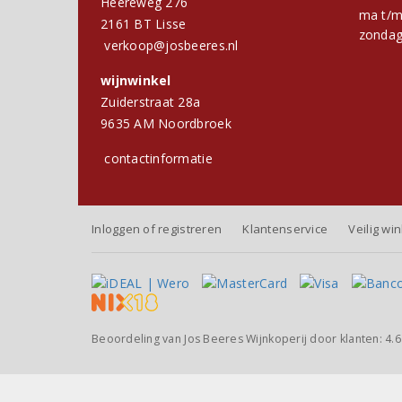
Heereweg 276
ma t/m
2161 BT Lisse
zondag
verkoop@josbeeres.nl
wijnwinkel
Zuiderstraat 28a
9635 AM Noordbroek
contactinformatie
Inloggen of registreren
Klantenservice
Veilig wi
Beoordeling van
Jos Beeres Wijnkoperij
door klanten:
4.6