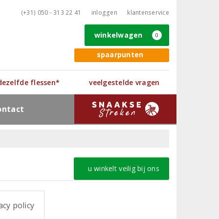
(+31) 050 - 313 22 41
inloggen
klantenservice
winkelwagen
0
spaarpunten
 dezelfde flessen*
veelgestelde vragen
ontact
u winkelt veilig bij ons
cy policy