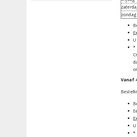
zaterda
zondag
B
E
U
*
Cr
da
o
Vanaf 
Bestell
B
Ee
E
U
*