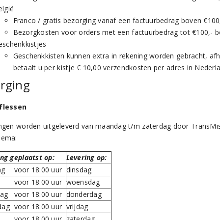
elgië
Franco / gratis bezorging vanaf een factuurbedrag boven €100,-
Bezorgkosten voor orders met een factuurbedrag tot €100,- be
eschenkkistjes
Geschenkkisten kunnen extra in rekening worden gebracht, af
betaalt u per kistje € 10,00 verzendkosten per adres in Nederla
rging
 flessen
ingen worden uitgeleverd van maandag t/m zaterdag door TransMis
hema:
ing geplaatst op:
Levering op:
ag
voor 18:00 uur
dinsdag
voor 18:00 uur
woensdag
ag
voor 18:00 uur
donderdag
dag
voor 18:00 uur
vrijdag
voor 18:00 uur
zaterdag