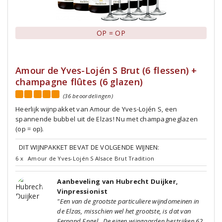
OP = OP
Amour de Yves-Lojén S Brut (6 flessen) +
champagne flûtes (6 glazen)
(36 beoordelingen)
Heerlijk wijnpakket van Amour de Yves-Lojén S, een
spannende bubbel uit de Elzas! Nu met champagneglazen
(op = op).
DIT WIJNPAKKET BEVAT DE VOLGENDE WIJNEN:
6 x
Amour de Yves-Lojén S Alsace Brut Tradition
Aanbeveling van Hubrecht Duijker,
Vinpressionist
"Een van de grootste particuliere wijndomeinen in
de Elzas, misschien wel het grootste, is dat van
Fernand Engel. De eigen wijngaarden bestrijken 62