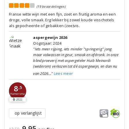
(19 beoordelingen)
Franse witte wijn met een fijn, zoet en fruitig aroma en een
droge, volle smaak. Erg lekker bij zowel koude visschotels
als gepocheerde of gebakken (zee)vis.
aspergewijn 2026
Oogstjaar: 2024
"Iets meer rijping, iets minder "springerig" jong
maar volwassen in geur, smaak en afdronk. In onze
blindproeverij met aspergeteler Huib Meinardi
(wederom) verkozen tot dé aspergewijn, en dan nu
van 2026..."
Lees meer
8
,5
Hamersma
2022
op verlanglijst
9,95