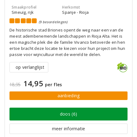
Smaakprofiel
Herkomst
Smeuïg, rijk
Spanje - Rioja
(9 beoordelingen)
De historische stad Briones opent de weg naar een van de
meest adembenemende landschappen in Rioja Alta. Het is
een magische plek die de familie Vivanco betoverde en hen
ertoe bracht deze locatie te kiezen voor hun project om hun
passie voor wijncultuur met de wereld te delen.
op verlanglijst
14,95
18,95
per fles
aanbieding
doos (6)
meer informatie