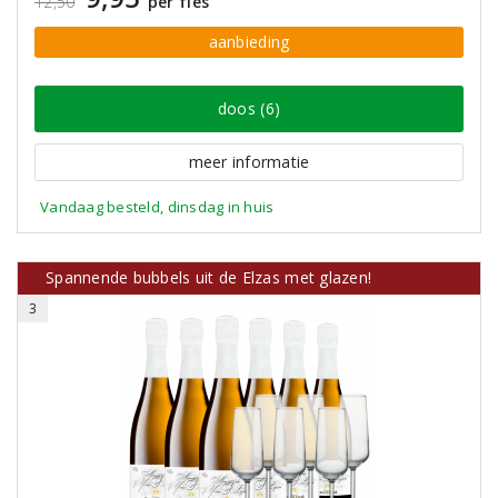
12,50
per fles
aanbieding
doos (6)
meer informatie
Vandaag besteld, dinsdag in huis
Spannende bubbels uit de Elzas met glazen!
3