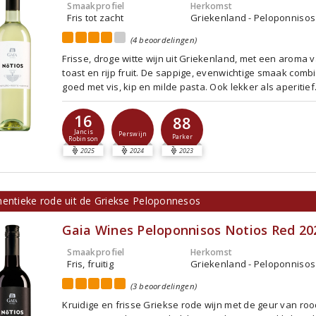
Smaakprofiel
Herkomst
Fris tot zacht
Griekenland - Peloponnisos
(4 beoordelingen)
Frisse, droge witte wijn uit Griekenland, met een aroma 
toast en rijp fruit. De sappige, evenwichtige smaak comb
goed met vis, kip en milde pasta. Ook lekker als aperitief
16
88
Jancis
Perswijn
Parker
Robinson
2025
2024
2023
hentieke rode uit de Griekse Peloponnesos
Gaia Wines Peloponnisos Notios Red 20
Smaakprofiel
Herkomst
Fris, fruitig
Griekenland - Peloponnisos
(3 beoordelingen)
Kruidige en frisse Griekse rode wijn met de geur van rood