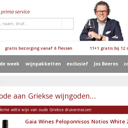
gratis bezorging vanaf 6 flessen
11+1 gratis bij 12
 de week
wijnpakketten
exclusief
Jos Beeres
c
.
ode aan Griekse wijngoden...
erne witte wijn van oude Griekse druivenrassen
Gaia Wines Peloponnisos Notios White 