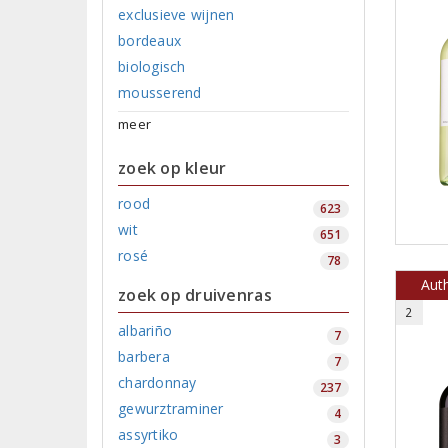
exclusieve wijnen
bordeaux
biologisch
mousserend
meer
zoek op kleur
rood
623
wit
651
rosé
78
Aut
zoek op druivenras
2
albariño
7
barbera
7
chardonnay
237
gewurztraminer
4
assyrtiko
3