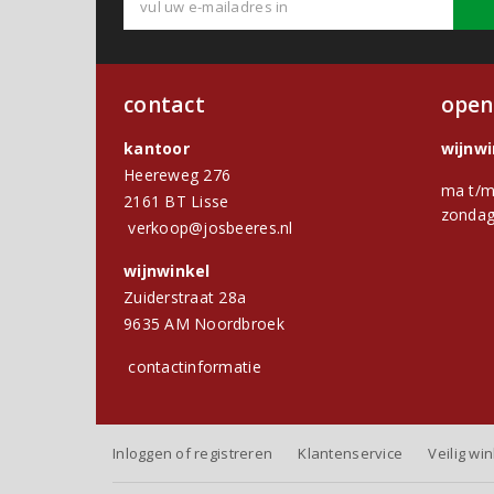
contact
open
kantoor
wijnw
Heereweg 276
ma t/m
2161 BT Lisse
zondag
verkoop@josbeeres.nl
wijnwinkel
Zuiderstraat 28a
9635 AM Noordbroek
contactinformatie
Inloggen of registreren
Klantenservice
Veilig wi