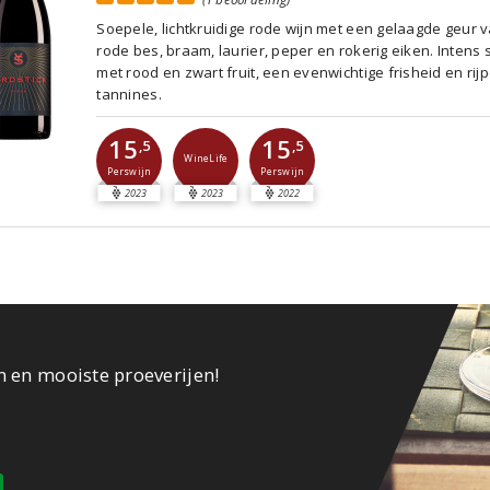
Soepele, lichtkruidige rode wijn met een gelaagde geur 
rode bes, braam, laurier, peper en rokerig eiken. Intens 
met rood en zwart fruit, een evenwichtige frisheid en rij
tannines.
15
15
,5
,5
WineLife
Perswijn
Perswijn
2023
2023
2022
n en mooiste proeverijen!