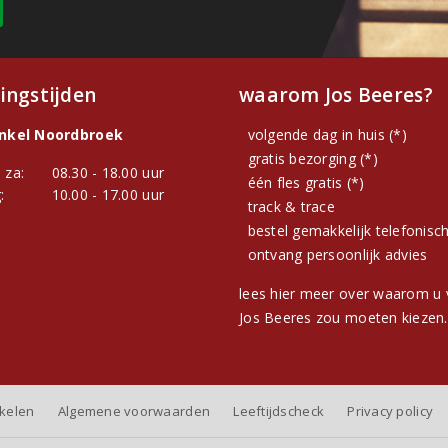
ingstijden
waarom Jos Beeres?
inkel Noordbroek
volgende dag in huis (*)
gratis bezorging (*)
 za:
08.30 - 18.00 uur
één fles gratis (*)
:
10.00 - 17.00 uur
track & trace
bestel gemakkelijk telefonisc
ontvang persoonlijk advies
lees hier meer over waarom u 
Jos Beeres zou moeten kiezen.
nkelen
Algemene voorwaarden
Leeftijdscheck
Privacy policy