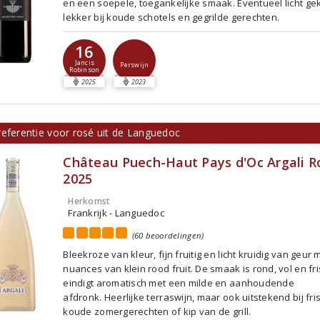
en een soepele, toegankelijke smaak. Eventueel licht ge
lekker bij koude schotels en gegrilde gerechten.
16
Jancis
Perswijn
Robinson
2025
2023
referentie voor rosé uit de Languedoc
Château Puech-Haut Pays d'Oc Argali R
2025
Herkomst
Frankrijk - Languedoc
(60 beoordelingen)
Bleekroze van kleur, fijn fruitig en licht kruidig van geur 
nuances van klein rood fruit. De smaak is rond, vol en fri
eindigt aromatisch met een milde en aanhoudende
afdronk. Heerlijke terraswijn, maar ook uitstekend bij fri
koude zomergerechten of kip van de grill.