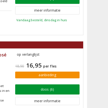
koeld
meer informatie
Vandaag besteld, dinsdag in huis
osé
op verlanglijst
16,95
18,90
per fles
aanbieding
met
doos (6)
s in en
sse
meer informatie