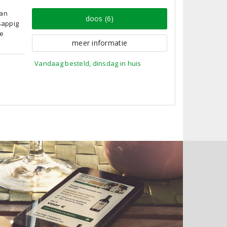
van
doos (6)
sappig
pe
meer informatie
Vandaag besteld, dinsdag in huis