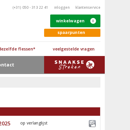
(+31) 050 - 313 22 41
inloggen
klantenservice
winkelwagen
0
spaarpunten
 dezelfde flessen*
veelgestelde vragen
ontact
2025
op verlanglijst