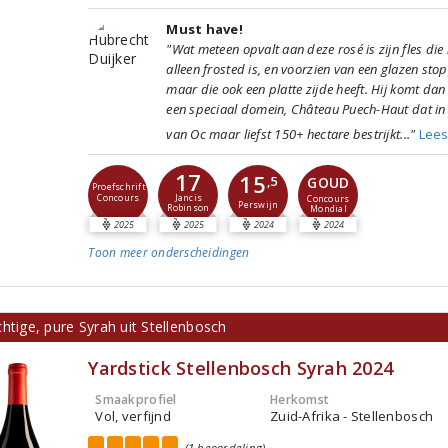
Must have!
"Wat meteen opvalt aan deze rosé is zijn fles die 
alleen frosted is, en voorzien van een glazen sto
maar die ook een platte zijde heeft. Hij komt dan
een speciaal domein, Château Puech-Haut dat in
van Oc maar liefst 150+ hectare bestrijkt..."
Lee
17
15
GOUD
,5
Proefschrift
Concours
Jancis
Concours
Perswijn
Robinson
Mondial
2025
2025
2024
2024
Toon meer
onderscheidingen
htige, pure Syrah uit Stellenbosch
Yardstick Stellenbosch Syrah 2024
Smaakprofiel
Herkomst
Vol, verfijnd
Zuid-Afrika - Stellenbosch
(1 beoordeling)