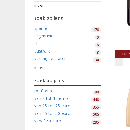
meer
zoek op land
spanje
176
argentinië
9
chili
6
australië
3
Dé 
verenigde staten
34
3
meer
zoek op prijs
tot 8 euro
88
van 8 tot 15 euro
446
van 15 tot 25 euro
355
van 25 tot 50 euro
250
vanaf 50 euro
285