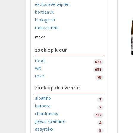
exclusieve wijnen
bordeaux
biologisch
mousserend
meer
zoek op kleur
rood
623
wit
651
rosé
78
zoek op druivenras
albariño
7
barbera
7
chardonnay
237
gewurztraminer
4
assyrtiko
3