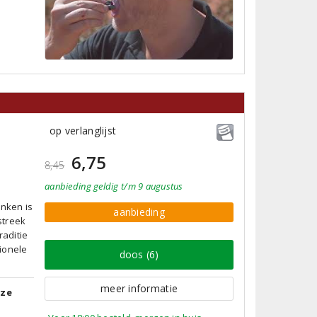
op verlanglijst
6,75
8,45
aanbieding
geldig
t/m 9 augustus
inken is
aanbieding
streek
aditie
ionele
doos (6)
meer informatie
tze