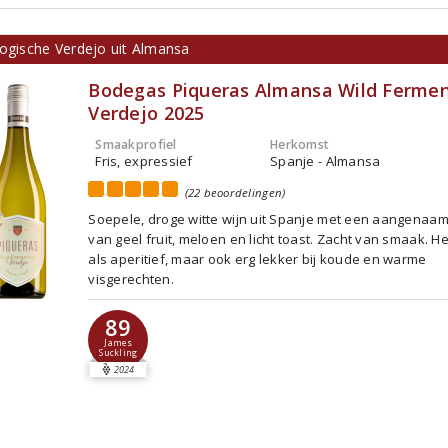
logische Verdejo uit Almansa
Bodegas Piqueras Almansa Wild Ferme
Verdejo 2025
Smaakprofiel
Herkomst
Fris, expressief
Spanje - Almansa
(22 beoordelingen)
Soepele, droge witte wijn uit Spanje met een aangenaa
van geel fruit, meloen en licht toast. Zacht van smaak. He
als aperitief, maar ook erg lekker bij koude en warme
visgerechten.
89
James
Suckling
2024