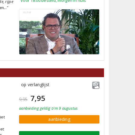
Voor 18:00 besteld, morgen in huis
e, rijpe
n..."
op verlanglijst
7,95
9,95
aanbieding
geldig
t/m 9 augustus
iet
aanbieding
met
t.