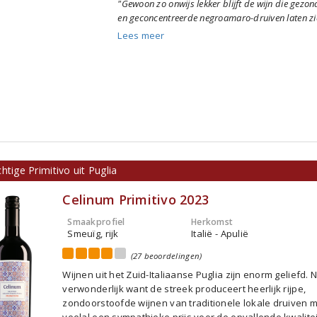
"Gewoon zo onwijs lekker blijft de wijn die gezond
en geconcentreerde negroamaro-druiven laten zie
Lees meer
htige Primitivo uit Puglia
Celinum Primitivo 2023
Smaakprofiel
Herkomst
Smeuïg, rijk
Italië - Apulië
(27 beoordelingen)
Wijnen uit het Zuid-Italiaanse Puglia zijn enorm geliefd. N
verwonderlijk want de streek produceert heerlijk rijpe,
zondoorstoofde wijnen van traditionele lokale druiven 
veelal een sympathieke prijs voor de opvallende kwalitei