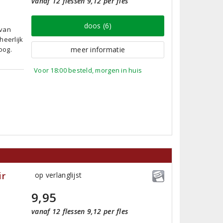
vanaf 12 flessen 9,12 per fles
doos (6)
 van
heerlijk
oog.
meer informatie
Voor 18:00 besteld, morgen in huis
ir
op verlanglijst
9,95
vanaf 12 flessen 9,12 per fles