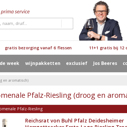
gratis bezorging vanaf 6 flessen
11+1 gratis bij 12
 de week
wijnpakketten
exclusief
Jos Beeres
c
og en aromatisch)
menale Pfalz-Riesling (droog en aroma
omenale Pfalz-Riesling
Reichsrat von Buhl Pfalz Deidesheimer