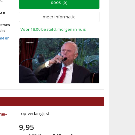
doos (6)
tze
meer informatie
kennen
Voor 18:00 besteld, morgen in huis
 het
meer
he-
op verlanglijst
9,95