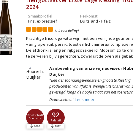
Herrgottsacker Erste Lage Riesling Tro
2024
Smaakprofiel
Herkomst
Fris, expressief
Duitsland - Pfalz
(1 beoordeling)
Krachtige frisdroge witte wijn met een verfijnde geur en
van grapefruit, perzik, toast en licht mineraalcomplexe 
De afdronk is lang en rijkgeschakeerd. Mooi om zo te dr
te serveren bij visgerechten, zowel uit de oven als geba
Aanbeveling van onze wijnadviseur Hub
Duijker
"Een der toonaangevendste en grootste Riesling
producenten van Pfalz is Weingut Reichsrat von 
gevestigd langs de hoofdstraat van het toeristis
Deidesheim..."
Lees meer
92
Proefschrift
Concours
Falstaff
2024
2023