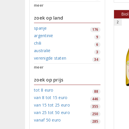
meer
Bio
zoek op land
2
spanje
176
argentinië
9
chili
6
australië
3
verenigde staten
34
meer
zoek op prijs
tot 8 euro
88
van 8 tot 15 euro
446
van 15 tot 25 euro
355
van 25 tot 50 euro
250
vanaf 50 euro
285