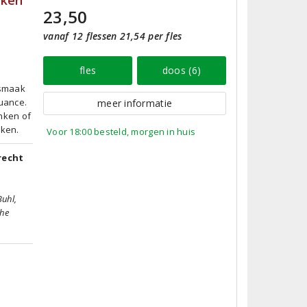
cken
23,50
vanaf 12 flessen 21,54 per fles
fles
doos (6)
 smaak
nuance.
meer informatie
inken of
kken.
Voor 18:00 besteld, morgen in huis
recht
Buhl,
che