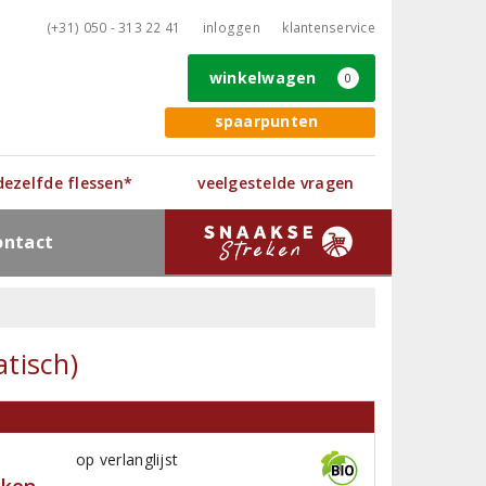
(+31) 050 - 313 22 41
inloggen
klantenservice
winkelwagen
0
spaarpunten
 dezelfde flessen*
veelgestelde vragen
ontact
tisch)
op verlanglijst