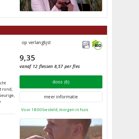
op verlanglijst
9,35
vanaf 12 flessen 8,57 per fles
doos (6)
cht
t rond,
Geurige,
meer informatie
e
Voor 18:00 besteld, morgen in huis