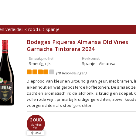
en verleidelijk rood uit Spanje
Bodegas Piqueras Almansa Old Vines
Garnacha Tintorera 2024
Smaakprofiel
Herkomst
Smeuïg, rijk
Spanje - Almansa
(18 beoordelingen)
Dieprood van kleur en uitbundig van geur, met bramen, li
eikenhout en wat geroosterde koffietonen. De smaak ze
zacht en aromatisch in; de afdronk is kruidig en soepel. 
volle rode wijn, prima bij kruidige gerechten, zowel koud
voorgerechten als stoofgerechten.
GOUD
Mundus
Vini
2024