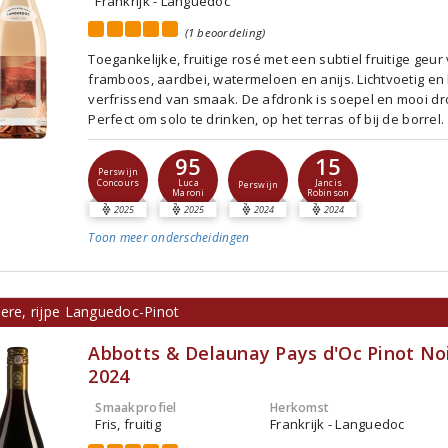
Frankrijk - Languedoc
(1 beoordeling)
Toegankelijke, fruitige rosé met een subtiel fruitige geur
framboos, aardbei, watermeloen en anijs. Lichtvoetig en 
verfrissend van smaak. De afdronk is soepel en mooi dr
Perfect om solo te drinken, op het terras of bij de borrel.
95
15
Perswijn
Concours
Luca
Jancis
Perswijn
Maroni
Robinson
2025
2025
2024
2024
Toon meer
onderscheidingen
vere, rijpe Languedoc-Pinot
Abbotts & Delaunay Pays d'Oc Pinot No
2024
Smaakprofiel
Herkomst
Fris, fruitig
Frankrijk - Languedoc