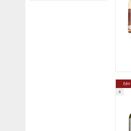
Eén
4