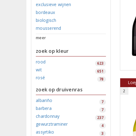
exclusieve wijnen
bordeaux
biologisch
mousserend
meer
zoek op kleur
rood
623
wit
651
rosé
78
Loe
zoek op druivenras
2
albariño
7
barbera
7
chardonnay
237
gewurztraminer
4
assyrtiko
3