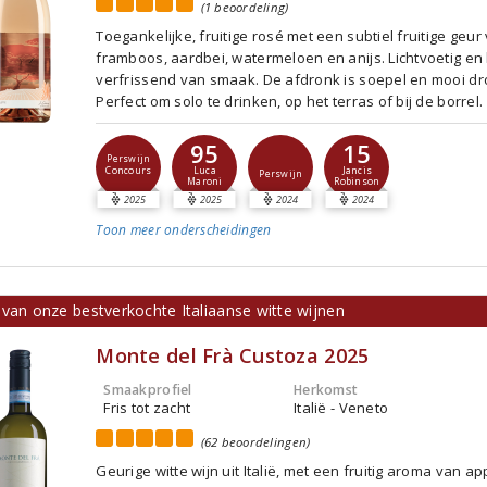
(1 beoordeling)
Toegankelijke, fruitige rosé met een subtiel fruitige geur
framboos, aardbei, watermeloen en anijs. Lichtvoetig en 
verfrissend van smaak. De afdronk is soepel en mooi dr
Perfect om solo te drinken, op het terras of bij de borrel.
95
15
Perswijn
Concours
Luca
Jancis
Perswijn
Maroni
Robinson
2025
2025
2024
2024
Toon meer
onderscheidingen
 van onze bestverkochte Italiaanse witte wijnen
Monte del Frà Custoza 2025
Smaakprofiel
Herkomst
Fris tot zacht
Italië - Veneto
(62 beoordelingen)
Geurige witte wijn uit Italië, met een fruitig aroma van ap