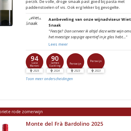
perzik. De volle, droge smaak past goed bij pasta met
paddenstoelen of vis. Ook erg lekker bij gevogelte.
Aanbeveling van onze wijnadviseur Wie
Snaak
"Feestje? Dan serveer ik altijd deze witte wijn om
het meestige sappige apertief in je glas hebt..."
Lees meer
94
90
Perswijn
Luca
James
Perswijn
Maroni
Suckling
2025
2024
2023
2023
Toon meer
onderscheidingen
oriete rode zomerwijn
Monte del Frà Bardolino 2025