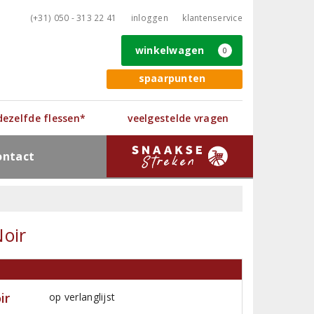
(+31) 050 - 313 22 41
inloggen
klantenservice
winkelwagen
0
spaarpunten
 dezelfde flessen*
veelgestelde vragen
ontact
Noir
ir
op verlanglijst