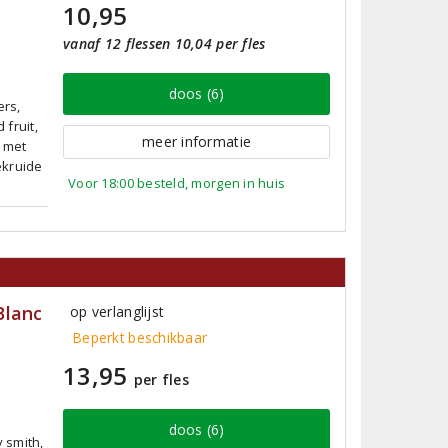
10,95
vanaf 12 flessen 10,04 per fles
doos (6)
ers,
 fruit,
meer informatie
l met
ekruide
Voor 18:00 besteld, morgen in huis
Blanc
op verlanglijst
Beperkt beschikbaar
13,95
per fles
doos (6)
y smith,