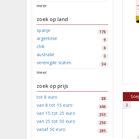
meer
zoek op land
spanje
176
argentinië
9
chili
6
australië
3
verenigde staten
34
meer
zoek op prijs
Soep
tot 8 euro
88
van 8 tot 15 euro
3
446
van 15 tot 25 euro
355
van 25 tot 50 euro
250
vanaf 50 euro
285