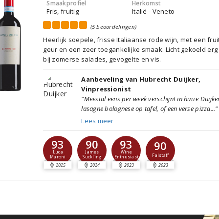
Smaakprofiel
Herkomst
Fris, fruitig
Italië - Veneto
(5 beoordelingen)
Heerlijk soepele, frisse Italiaanse rode wijn, met een frui
geur en een zeer toegankelijke smaak. Licht gekoeld erg
bij zomerse salades, gevogelte en vis.
Aanbeveling van Hubrecht Duijker,
Vinpressionist
"Meestal eens per week verschijnt in huize Duijke
lasagne bolognese op tafel, of een verse pizza..."
Lees meer
93
90
93
90
Luca
James
Wine
Falstaff
Maroni
Suckling
Enthusiast
2025
2024
2023
2023