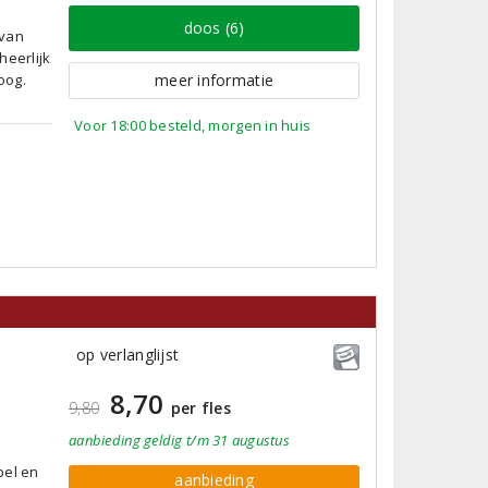
doos (6)
 van
heerlijk
oog.
meer informatie
Voor 18:00 besteld, morgen in huis
op verlanglijst
8,70
9,80
per fles
aanbieding
geldig
t/m 31 augustus
pel en
aanbieding