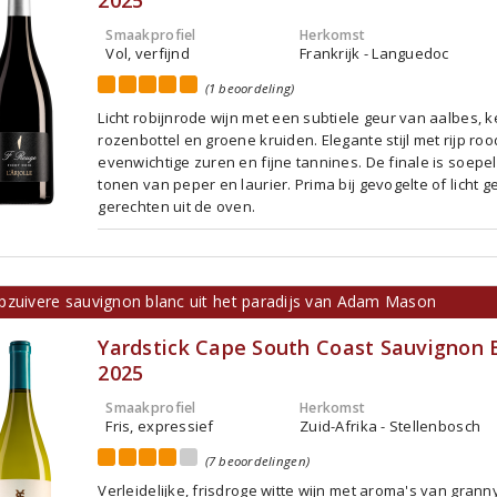
2025
Smaakprofiel
Herkomst
Vol, verfijnd
Frankrijk - Languedoc
(1 beoordeling)
Licht robijnrode wijn met een subtiele geur van aalbes, k
rozenbottel en groene kruiden. Elegante stijl met rijp rood
evenwichtige zuren en fijne tannines. De finale is soepe
tonen van peper en laurier. Prima bij gevogelte of licht g
gerechten uit de oven.
pzuivere sauvignon blanc uit het paradijs van Adam Mason
Yardstick Cape South Coast Sauvignon 
2025
Smaakprofiel
Herkomst
Fris, expressief
Zuid-Afrika - Stellenbosch
(7 beoordelingen)
Verleidelijke, frisdroge witte wijn met aroma's van grann