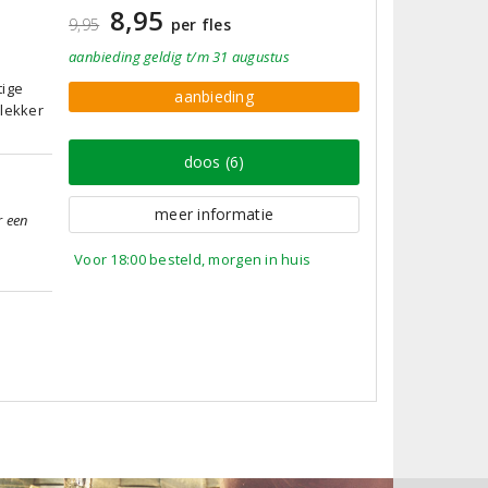
8,95
9,95
per fles
aanbieding
geldig
t/m 31 augustus
tige
aanbieding
 lekker
doos (6)
meer informatie
r een
Voor 18:00 besteld, morgen in huis