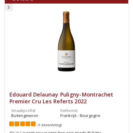
5
Edouard Delaunay Puligny-Montrachet
Premier Cru Les Referts 2022
Smaakprofiel
Herkomst
Buitengewoon
Frankrijk - Bourgogne
(1 beoordeling)
Als je Laurent zou vragen hoe een goede Puligny-