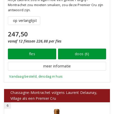
Montrachet zou moeten smaken, zou deze Premier Cru zijn
antwoord zijn.
op verlanglijst
247,50
vanaf 12 flessen 226,88 per fles
fles
doos (6)
meer informatie
Vandaag besteld, dinsdag in huis
Chassagne-Montrachet volgens Laurent Delaunay,
Village als een Premier Cru
6