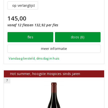
op verlanglijst
145,00
vanaf 12 flessen 132,92 per fles
fles
doos (6)
meer informatie
Vandaag besteld, dinsdag in huis
Hot summer, hoogste Hospices sinds jaren
7