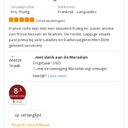
Smaakprofiel
Herkomst
Fris, fruitig
Frankrijk - Languedoc
(16 beoordelingen)
Franse rode wijn met een stuivend fruitig en zuiver aroma
van frisse bessen en bramen. De ronde, sappige smaak
past prima bij vele salades en barbecuegerechten (licht
gekoeld serveren).
..met dank aan de Marselan
Oogstjaar: 2023
"...met de toevoeging Marselan nog smeuïger,
heerlijk!"
Lees meer
8
,5
Hamersma
2023
op verlanglijst
Beperkt beschikbaar