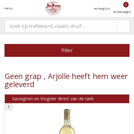
0
menu
verlanglijst
winkelwagen
filter
Geen grap , Arjolle heeft hem weer
geleverd
Sauvignon en Viognier direct van de tank
1