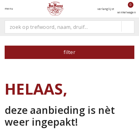
0
menu
verlanglijst
winkelwagen
filter
HELAAS,
deze aanbieding is
nèt
weer ingepakt!