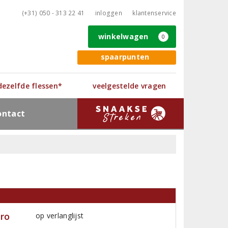
(+31) 050 - 313 22 41
inloggen
klantenservice
winkelwagen
0
spaarpunten
 dezelfde flessen*
veelgestelde vragen
ontact
éro
op verlanglijst