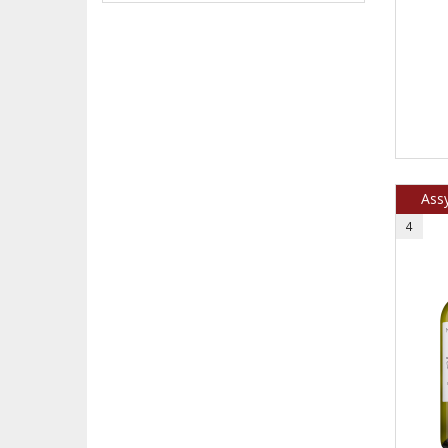
Ass
4