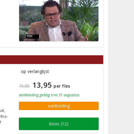
op verlanglijst
13,95
15,85
per fles
aanbieding
geldig
t/m 31 augustus
aanbieding
it,
fris-
f
doos (12)