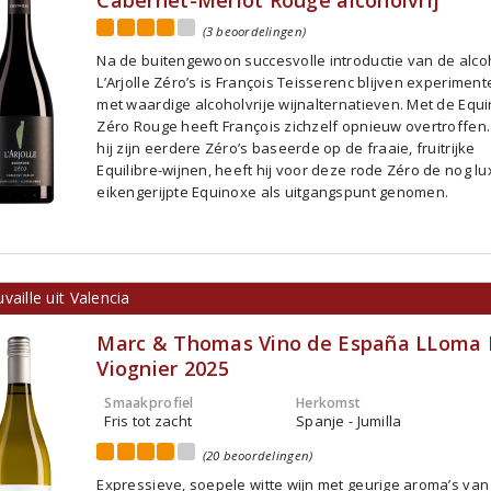
Cabernet-Merlot Rouge alcoholvrij
(3 beoordelingen)
Na de buitengewoon succesvolle introductie van de alcoh
L’Arjolle Zéro’s is François Teisserenc blijven experimen
met waardige alcoholvrije wijnalternatieven. Met de Equ
Zéro Rouge heeft François zichzelf opnieuw overtroffen
hij zijn eerdere Zéro’s baseerde op de fraaie, fruitrijke
Equilibre-wijnen, heeft hij voor deze rode Zéro de nog lu
eikengerijpte Equinoxe als uitgangspunt genomen.
vaille uit Valencia
Marc & Thomas Vino de España LLoma
Viognier 2025
Smaakprofiel
Herkomst
Fris tot zacht
Spanje - Jumilla
(20 beoordelingen)
Expressieve, soepele witte wijn met geurige aroma’s van