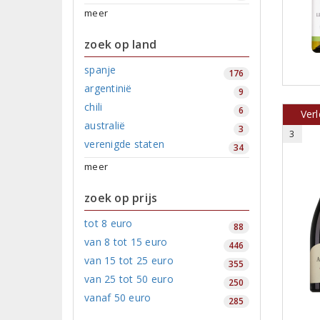
meer
zoek op land
spanje
176
argentinië
9
chili
6
Verl
australië
3
3
verenigde staten
34
meer
zoek op prijs
tot 8 euro
88
van 8 tot 15 euro
446
van 15 tot 25 euro
355
van 25 tot 50 euro
250
vanaf 50 euro
285