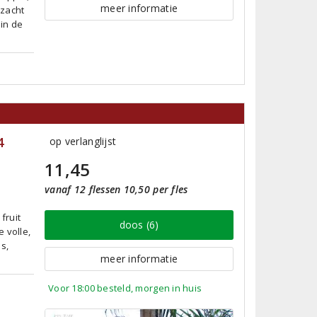
meer informatie
 zacht
 in de
4
op verlanglijst
11,45
vanaf 12 flessen 10,50 per fles
fruit
doos (6)
 volle,
s,
meer informatie
Voor 18:00 besteld, morgen in huis