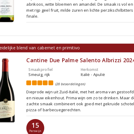
abrikoos, witte bloemen en amandel. De smaak is vol en
met rijp geel fruit, milde zuren en lichte perzikschilbitters
finale.
eidelijke blend van cabernet en primitivo
Cantine Due Palme Salento Albrizzi 202
Smaakprofiel
Herkomst
Smeuïg, rijk
Italië - Apulië
(20 beoordelingen)
Dieprode wijn uit Zuid-Italië, met het aroma van gestoofd 
en nieuw eikenhout. Prima wijn om zo te drinken. Maar de
zachte smaak combineert ook goed met gekruide schotel
pizza of barbecuegerechten.
15
Perswijn