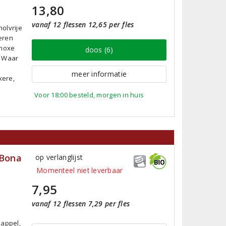
13,80
vanaf 12 flessen 12,65 per fles
olvrije
teren
inoxe
doos (6)
. Waar
meer informatie
xere,
Voor 18:00 besteld, morgen in huis
 Bona
op verlanglijst
Momenteel niet leverbaar
7,95
vanaf 12 flessen 7,29 per fles
 appel,