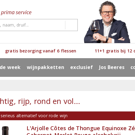
gratis bezorging vanaf 6 flessen
11+1 gratis bij 12
 de week
wijnpakketten
exclusief
Jos Beeres
c
tig, rijp, rond en vol...
serieus alternatief voor rode wijn
L'Arjolle Côtes de Thongue Equinoxe Z