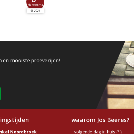
Hamersma
2024
n en mooiste proeverijen!
ingstijden
waarom Jos Beeres?
inkel Noordbroek
volgende dag in huis (*)