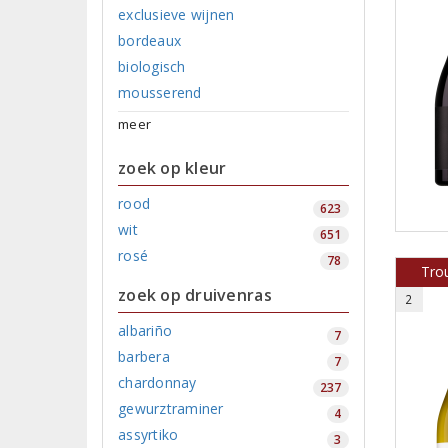
exclusieve wijnen
bordeaux
biologisch
mousserend
meer
zoek op kleur
rood
623
wit
651
rosé
78
Trou
zoek op druivenras
2
albariño
7
barbera
7
chardonnay
237
gewurztraminer
4
assyrtiko
3