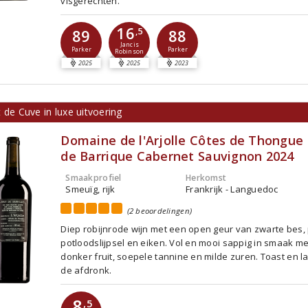
visgerechten.
16
89
,5
88
Jancis
Parker
Parker
Robinson
2025
2025
2023
 de Cuve in luxe uitvoering
Domaine de l'Arjolle Côtes de Thongue 
de Barrique Cabernet Sauvignon 2024
Smaakprofiel
Herkomst
Smeuïg, rijk
Frankrijk - Languedoc
(2 beoordelingen)
Diep robijnrode wijn met een open geur van zwarte bes, 
potloodslijpsel en eiken. Vol en mooi sappig in smaak met
donker fruit, soepele tannine en milde zuren. Toast en la
de afdronk.
8
,5