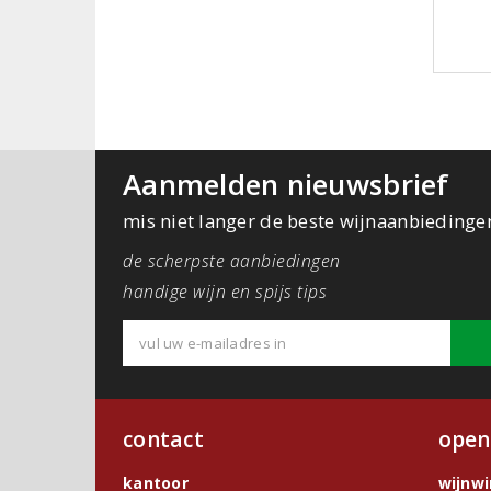
Aanmelden nieuwsbrief
mis niet langer de beste wijnaanbiedinge
de scherpste aanbiedingen
handige wijn en spijs tips
contact
open
kantoor
wijnw