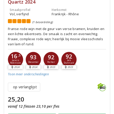
Quartz 2024
Smaakprofiel
Herkomst
Vol, verfijnd
Frankrijk - Rhône
(1 beoordeling)
Franse rode wijn met de geur van verse bramen, kruiden en
een lichte eikentoets. De smaak is zacht en evenwichtig.
Fraaie, complexe rode wijn; heerlijk bij mooie vleesschotels
van lam of rund.
16
92
,5
93
92
Jancis
Jeb
Decanter
Parker
Robinson
Dunnuck
2024
2024
2023
2023
Toon meer
onderscheidingen
op verlanglijst
25,20
vanaf 12 flessen 23,10 per fles