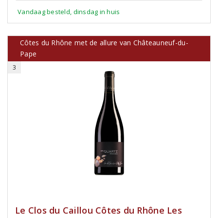
Vandaag besteld, dinsdag in huis
Côtes du Rhône met de allure van Châteauneuf-du-
Pape
3
Le Clos du Caillou Côtes du Rhône Les