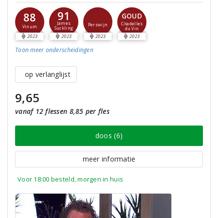
91
88
GOUD
James
Citadelles
Perswijn
Vinum
Suckling
du Vin
2023
2023
2023
2023
Toon meer
onderscheidingen
op verlanglijst
9,65
vanaf 12 flessen 8,85 per fles
doos (6)
meer informatie
Voor 18:00 besteld, morgen in huis