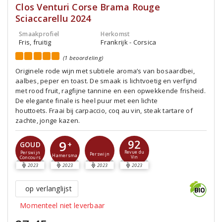
Clos Venturi Corse Brama Rouge
Sciaccarellu 2024
Smaakprofiel
Herkomst
Fris, fruitig
Frankrijk - Corsica
(1 beoordeling)
Originele rode wijn met subtiele aroma’s van bosaardbei,
aalbes, peper en toast. De smaak is lichtvoetig en verfijnd
met rood fruit, ragfijne tannine en een opwekkende frisheid.
De elegante finale is heel puur met een lichte
houttoets. Fraai bij carpaccio, coq au vin, steak tartare of
zachte, jonge kazen.
92
9
+
GOUD
Revue du
Perswijn
Perswijn
Hamersma
Vin
Concours
2023
2023
2023
2023
op verlanglijst
Momenteel niet leverbaar