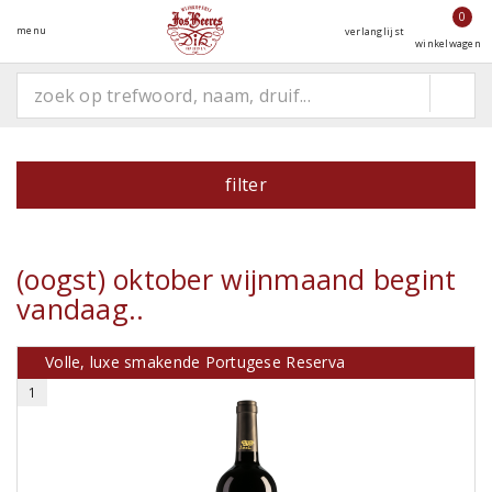
0
menu
verlanglijst
winkelwagen
filter
(oogst) oktober wijnmaand begint
vandaag..
Volle, luxe smakende Portugese Reserva
1