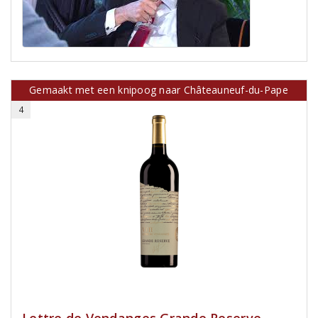
Gemaakt met een knipoog naar Châteauneuf-du-Pape
4