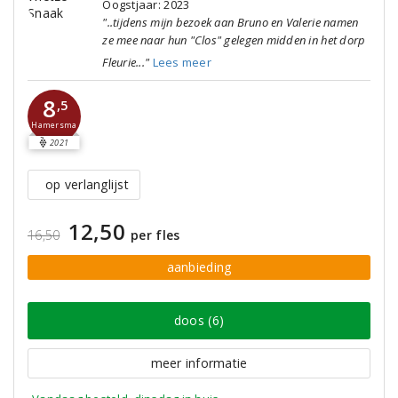
Oogstjaar: 2023
"..tijdens mijn bezoek aan Bruno en Valerie namen
ze mee naar hun "Clos" gelegen midden in het dorp
Fleurie..."
Lees meer
8
,5
Hamersma
2021
op verlanglijst
12,50
16,50
per fles
aanbieding
doos (6)
meer informatie