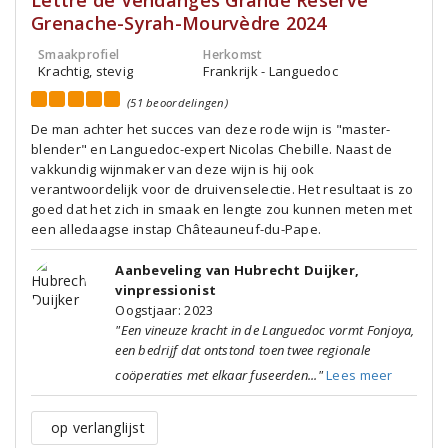
Lettre de Vendanges Grande Reserve
Grenache-Syrah-Mourvèdre 2024
Smaakprofiel
Herkomst
Krachtig, stevig
Frankrijk - Languedoc
(51 beoordelingen)
De man achter het succes van deze rode wijn is "master-
blender" en Languedoc-expert Nicolas Chebille. Naast de
vakkundig wijnmaker van deze wijn is hij ook
verantwoordelijk voor de druivenselectie. Het resultaat is zo
goed dat het zich in smaak en lengte zou kunnen meten met
een alledaagse instap Châteauneuf-du-Pape.
Aanbeveling van Hubrecht Duijker,
vinpressionist
Oogstjaar: 2023
"Een vineuze kracht in de Languedoc vormt Fonjoya,
een bedrijf dat ontstond toen twee regionale
coöperaties met elkaar fuseerden..."
Lees meer
op verlanglijst