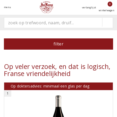
0
menu
verlanglijst
winkelwagen
filter
Op veler verzoek, en dat is logisch,
Franse vriendelijkheid
Op doktersadvies: minimaal een glas per dag
1