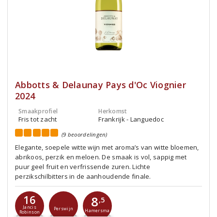
Abbotts & Delaunay Pays d'Oc Viognier
2024
Smaakprofiel
Herkomst
Fris tot zacht
Frankrijk - Languedoc
(9 beoordelingen)
Elegante, soepele witte wijn met aroma’s van witte bloemen,
abrikoos, perzik en meloen. De smaak is vol, sappig met
puur geel fruit en verfrissende zuren. Lichte
perzikschilbitters in de aanhoudende finale.
16
8
,5
Jancis
Perswijn
Hamersma
Robinson