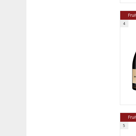
Frui
4
Fru
5