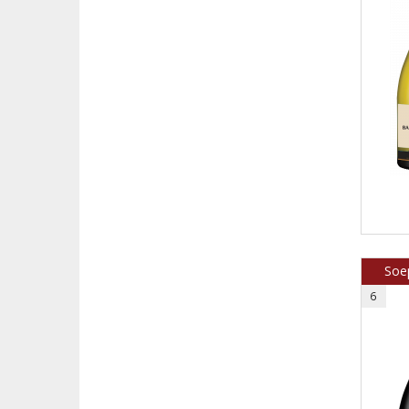
Soe
6