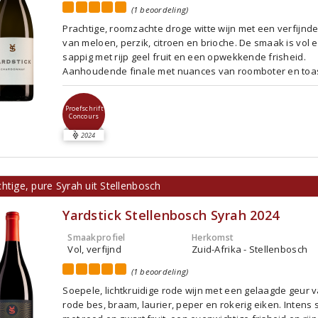
(1 beoordeling)
Prachtige, roomzachte droge witte wijn met een verfijnd
van meloen, perzik, citroen en brioche. De smaak is vol 
sappig met rijp geel fruit en een opwekkende frisheid.
Aanhoudende finale met nuances van roomboter en toas
Proefschrift
Concours
2024
htige, pure Syrah uit Stellenbosch
Yardstick Stellenbosch Syrah 2024
Smaakprofiel
Herkomst
Vol, verfijnd
Zuid-Afrika - Stellenbosch
(1 beoordeling)
Soepele, lichtkruidige rode wijn met een gelaagde geur 
rode bes, braam, laurier, peper en rokerig eiken. Intens 