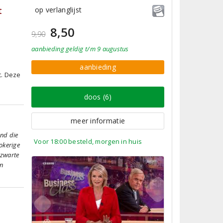
t
op verlanglijst
8,50
9,90
aanbieding
geldig
t/m 9 augustus
aanbieding
t. Deze
doos (6)
meer informatie
end die
Voor 18:00 besteld, morgen in huis
okerige
 zwarte
en