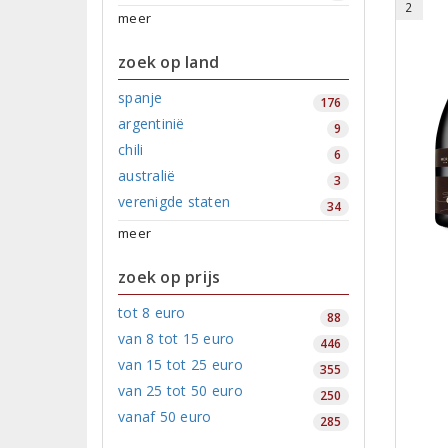
2
meer
zoek op land
spanje
176
argentinië
9
chili
6
australië
3
verenigde staten
34
meer
zoek op prijs
tot 8 euro
88
van 8 tot 15 euro
446
van 15 tot 25 euro
355
van 25 tot 50 euro
250
vanaf 50 euro
285