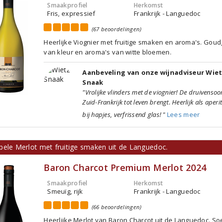
Smaakprofiel
Herkomst
Fris, expressief
Frankrijk - Languedoc
(67 beoordelingen)
Heerlijke Viognier met fruitige smaken en aroma's. Goud
van kleur en aroma's van witte bloemen.
Aanbeveling van onze wijnadviseur Wie
Snaak
"Vrolijke vlinders met de viognier! De druivensoor
Zuid-Frankrijk tot leven brengt. Heerlijk als aperit
bij hapjes, verfrissend glas! "
Lees meer
pele Merlot met fruitige smaken uit de Languedoc.
Baron Charcot Premium Merlot 2024
Smaakprofiel
Herkomst
Smeuïg, rijk
Frankrijk - Languedoc
(66 beoordelingen)
Heerlijke Merlot van Baron Charcot uit de Languedoc. So