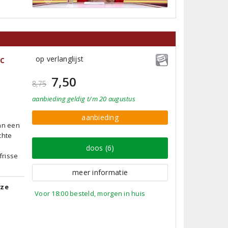
c
op verlanglijst
7,50
8,75
aanbieding
geldig
t/m 20 augustus
aanbieding
van een
chte
doos (6)
frisse
meer informatie
tze
Voor 18:00 besteld, morgen in huis