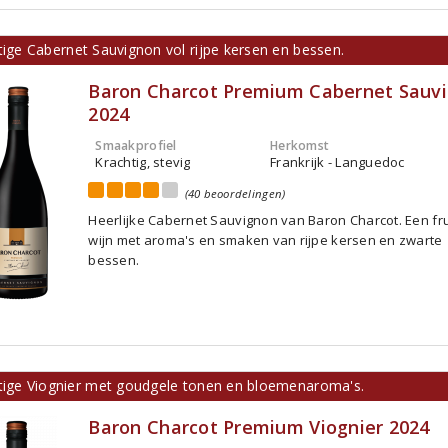
tige Cabernet Sauvignon vol rijpe kersen en bessen.
Baron Charcot Premium Cabernet Sauv
2024
Smaakprofiel
Herkomst
Krachtig, stevig
Frankrijk - Languedoc
(40 beoordelingen)
Heerlijke Cabernet Sauvignon van Baron Charcot. Een fru
wijn met aroma's en smaken van rijpe kersen en zwarte
bessen.
itige Viognier met goudgele tonen en bloemenaroma's.
Baron Charcot Premium Viognier 2024