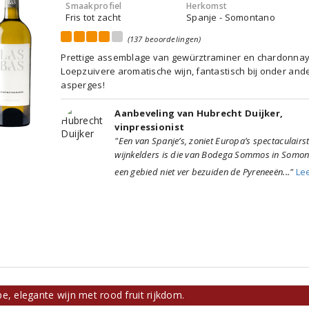
Smaakprofiel
Herkomst
Fris tot zacht
Spanje - Somontano
(137 beoordelingen)
Prettige assemblage van gewürztraminer en chardonnay
Loepzuivere aromatische wijn, fantastisch bij onder and
asperges!
Aanbeveling van Hubrecht Duijker,
vinpressionist
"Een van Spanje’s, zoniet Europa’s spectaculairs
wijnkelders is die van Bodega Sommos in Somon
een gebied niet ver bezuiden de Pyreneeën..."
Le
e, elegante wijn met rood fruit rijkdom.