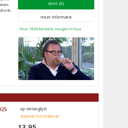
doos (6)
imen.
fdronk.
meer informatie
Voor 18:00 besteld, morgen in huis
025
op verlanglijst
Beperkt beschikbaar
13,95