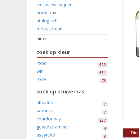
exclusieve wijnen
bordeaux
biologisch
mousserend
meer
zoek op kleur
rood
623
wit
651
rosé
78
zoek op druivenras
albariño
7
barbera
7
chardonnay
237
gewurztraminer
4
Diep
assyrtiko
3