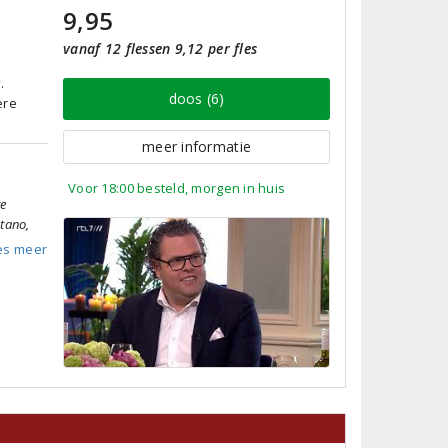
9,95
vanaf 12 flessen 9,12 per fles
.
doos (6)
ere
meer informatie
Voor 18:00 besteld, morgen in huis
te
tano,
es meer