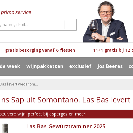
gratis bezorging vanaf 6 flessen
11+1 gratis bij 12
 de week
wijnpakketten
exclusief
Jos Beeres
c
Bas levert wederom...
ns Sap uit Somontano. Las Bas levert
zuivere wijn, perfect bij asperges en meer!
Las Bas Gewürztraminer 2025