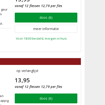
vanaf 12 flessen 12,79 per fles
e geur
en
doos (6)
t.
meer informatie
Voor 18:00 besteld, morgen in huis
op verlanglijst
13,95
vanaf 12 flessen 12,79 per fles
van
doos (6)
sappig