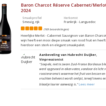
Baron Charcot Réserve Cabernet/Merlo
2024
Smaakprofiel
Herkomst
Smeuïg, rijk
Frankrijk - Languedoc
(169 beoordelingen)
Heerlijke Merlot - Cabernet Sauvignon van Baron Charco
wijn heeft een mooi diepe smaak van rood fruit en heeft
hierdoor een sterk en elegant smaakpalet.
Aanbeveling van Hubrecht Duijker,
Vinpressionist
"Soepele, niet te zware Zuid-Franse Bordeaux bl
werd opgevoed in eiken vaten, vandaar de licht r
roosteraroma’s waarmee het fruit van bessen en
vruchten beheerst wordt omlijst, terwijl tevens e
blaadje laurier aanwezig is."
Lees meer