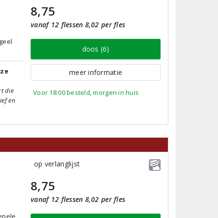
8,75
vanaf 12 flessen 8,02 per fles
geel
doos (6)
tze
meer informatie
t die
Voor 18:00 besteld, morgen in huis
ief en
op verlanglijst
8,75
vanaf 12 flessen 8,02 per fles
epele