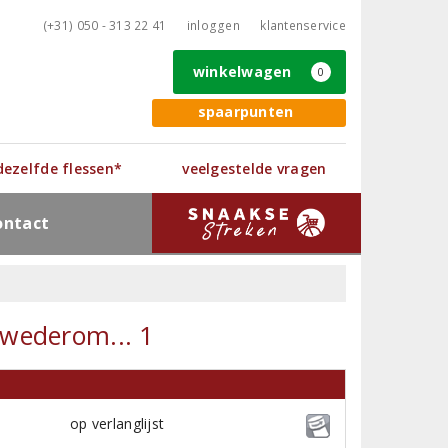
(+31) 050 - 313 22 41
inloggen
klantenservice
winkelwagen
0
spaarpunten
 dezelfde flessen*
veelgestelde vragen
ontact
 wederom... 1
op verlanglijst