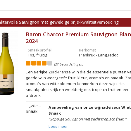
ktervolle Sauvignon met geweldige prijs-kwaliteitverhouding!
Baron Charcot Premium Sauvignon Blan
2024
Smaakprofiel
Herkomst
Fris, fruitig
Frankrijk - Languedoc
(27 beoordelingen)
Een eerlijke Zuid-Franse wijn die de essentiële punten 
goede wijn weergeeft: fruit, kleur, aroma's en smaak. Za
aroma's van witte bloemen kenmerken deze wijn. Het
smaakpalet is rijk en weelderig met tropisch fruit en een 
afdronk.
Aanbeveling van onze wijnadviseur Wie
Snaak
"Sappige Sauvignon met zacht tropisch fruit! "
Lees meer