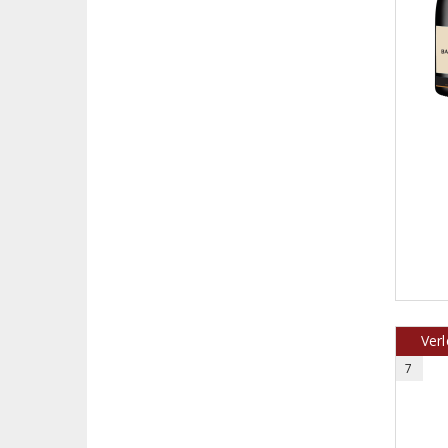
Verl
7